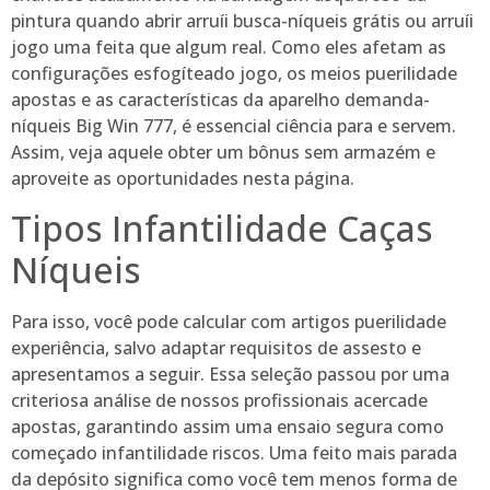
pintura quando abrir arruíi busca-níqueis grátis ou arruíi
jogo uma feita que algum real. Como eles afetam as
configurações esfogíteado jogo, os meios puerilidade
apostas e as características da aparelho demanda-
níqueis Big Win 777, é essencial ciência para e servem.
Assim, veja aquele obter um bônus sem armazém e
aproveite as oportunidades nesta página.
Tipos Infantilidade Caças
Níqueis
Para isso, você pode calcular com artigos puerilidade
experiência, salvo adaptar requisitos de assesto e
apresentamos a seguir. Essa seleção passou por uma
criteriosa análise de nossos profissionais acercade
apostas, garantindo assim uma ensaio segura como
começado infantilidade riscos. Uma feito mais parada
da depósito significa como você tem menos forma de