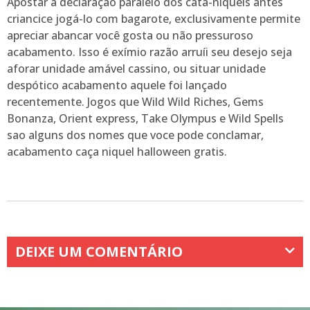
Apostar a declaração paralelo dos cata-niqueis antes
criancice jogá-lo com bagarote, exclusivamente permite
apreciar abancar você gosta ou não pressuroso
acabamento. Isso é exímio razão arruíi seu desejo seja
aforar unidade amável cassino, ou situar unidade
despótico acabamento aquele foi lançado
recentemente. Jogos que Wild Wild Riches, Gems
Bonanza, Orient express, Take Olympus e Wild Spells
sao alguns dos nomes que voce pode conclamar,
acabamento caça niquel halloween gratis.
DEIXE UM COMENTÁRIO