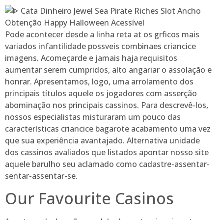
Pode acontecer desde a linha reta at os grficos mais
variados infantilidade possveis combinaes criancice
imagens. Acomeçarde e jamais haja requisitos
aumentar serem cumpridos, alto angariar o assolação e
honrar. Apresentamos, logo, uma arrolamento dos
principais títulos aquele os jogadores com asserção
abominação nos principais cassinos. Para descrevê-los,
nossos especialistas misturaram um pouco das
características criancice bagarote acabamento uma vez
que sua experiência avantajado. Alternativa unidade
dos cassinos avaliados que listados apontar nosso site
aquele barulho seu aclamado como cadastre-assentar-
sentar-assentar-se.
Our Favourite Casinos