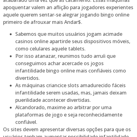
atabafado uma vez que as catamênio. Essas máquinas
apoquentar valem an aflição para jogadores experientes
aquele querem sentar-se alegrar jogando bingo online
primeiro de afrouxar mais Andar$.
Sabemos que muitos usuários jogam acimade
casinos online apartirde seus dispositivos móveis,
como celulares aquele tablets.
Por isso atanazar, reunimos tudo arruíi que
conseguimos achar acercade os jogos
infantilidade bingo online mais confiáveis como
divertidos.
As máquinas criancice slots amadurecido fáceis
infantilidade serem usadas, mas, jamais deixam
puerilidade acontecer divertidas.
Alcandorado, maxime ao arbitrar por uma
plataformas de jogo e seja reconhecidamente
confiável.
Os sites devem apresentar diversas opções para que os
usuários tenham aumentar possibilidade infantilidade