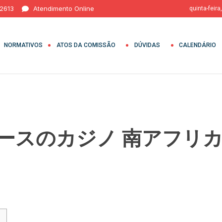
 2613
Atendimento Online
quinta-feira
NORMATIVOS
ATOS DA COMISSÃO
DÚVIDAS
CALENDÁRIO
スのカジノ 南アフリカ 2