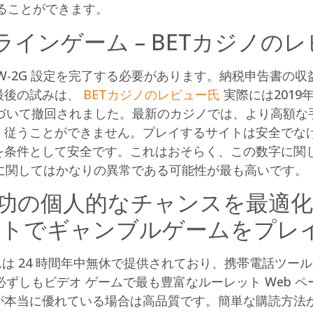
ることができます。
インゲーム – BETカジノの
W-2G 設定を完了する必要があります。納税申告書の
最後の試みは、
BETカジノのレビュー氏
実際には201
基づいて撤回されました。最新のカジノでは、より高額な
、従うことができません。プレイするサイトは安全でな
を条件として安全です。これはおそらく、この数字に関
字に関してはかなりの異常である可能性が最も高いです。
功の個人的なチャンスを最適
ットでギャンブルゲームをプレ
 24 時間年中無休で提供されており、携帯電話ツールから A
o は必ずしもビデオ ゲームで最も豊富なルーレット We
が本当に優れている場合は高品質です。簡単な購読方法