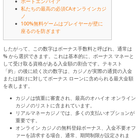
ポートエンパイア
私たちの最高の必須CAオンラインカジ
ノ
100%無料ゲームはプレイヤーが壁に
座るのを防ぎます
したがって、この数字はボーナス手数料と呼ばれ、通常は
% から選択できます。これは基本的に、ボーナス マネーと
して受け取る資格がある入金額の割合です。テキスト
「約」の後に続く次の数字は、カジノが実際の通貨の入金
または賭けに対してボーナス ローンに含められる最大金額
を表します。
カジノは慎重に審査され、最高のオハイオ オンライン
カジノのリストに含まれています。
リアルマネーカジノでは、多くの支払いオプションが
重要です。
オンライン カジノの無料登録ボーナス、入金不要オフ
ァーを請求する場合、通常、期間制限が設定されま