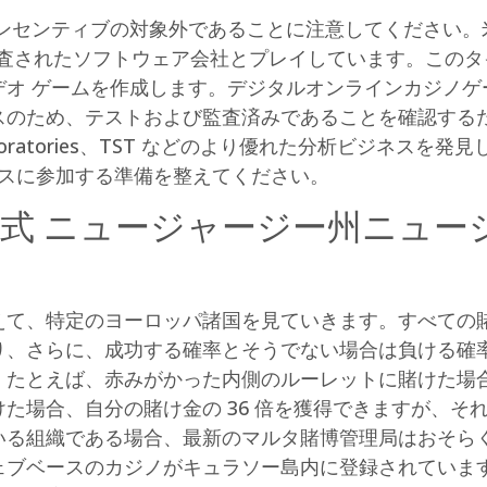
インセンティブの対象外であることに注意してください。
ft など、より精査されたソフトウェア会社とプレイしています
デオ ゲームを作成します。デジタルオンラインカジノゲ
スのため、テストおよび監査済みであることを確認する
aboratories、TST などのより優れた分析ビジネスを発
レースに参加する準備を整えてください。
形式 ニュージャージー州ニュー
えて、特定のヨーロッパ諸国を見ていきます。すべての
り、さらに、成功する確率とそうでない場合は負ける確
とえば、赤みがかった内側のルーレットに賭けた場合、4
場合、自分の賭け金の 36 倍を獲得できますが、それが
いる組織である場合、最新のマルタ賭博管理局はおそら
ェブベースのカジノがキュラソー島内に登録されていま