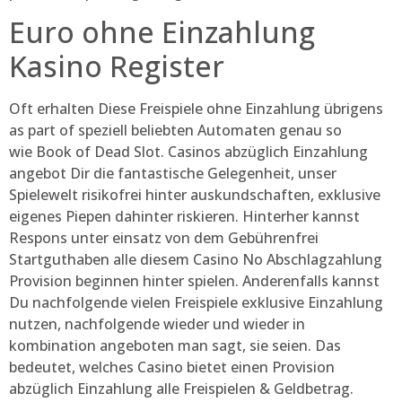
Euro ohne Einzahlung
Kasino Register
Oft erhalten Diese Freispiele ohne Einzahlung übrigens
as part of speziell beliebten Automaten genau so
wie Book of Dead Slot. Casinos abzüglich Einzahlung
angebot Dir die fantastische Gelegenheit, unser
Spielewelt risikofrei hinter auskundschaften, exklusive
eigenes Piepen dahinter riskieren. Hinterher kannst
Respons unter einsatz von dem Gebührenfrei
Startguthaben alle diesem Casino No Abschlagzahlung
Provision beginnen hinter spielen. Anderenfalls kannst
Du nachfolgende vielen Freispiele exklusive Einzahlung
nutzen, nachfolgende wieder und wieder in
kombination angeboten man sagt, sie seien. Das
bedeutet, welches Casino bietet einen Provision
abzüglich Einzahlung alle Freispielen & Geldbetrag.