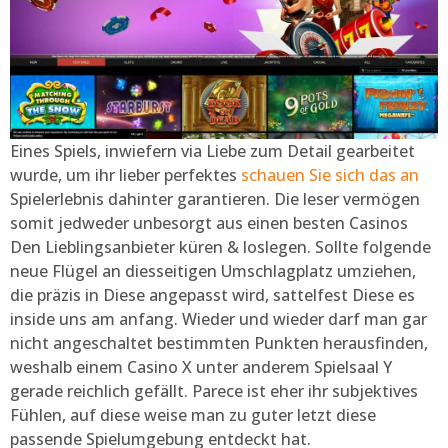
Eines Spiels, inwiefern via Liebe zum Detail gearbeitet
wurde, um ihr lieber perfektes
schauen Sie sich das an
Spielerlebnis dahinter garantieren. Die leser vermögen
somit jedweder unbesorgt aus einen besten Casinos
Den Lieblingsanbieter küren & loslegen. Sollte folgende
neue Flügel an diesseitigen Umschlagplatz umziehen,
die präzis in Diese angepasst wird, sattelfest Diese es
inside uns am anfang. Wieder und wieder darf man gar
nicht angeschaltet bestimmten Punkten herausfinden,
weshalb einem Casino X unter anderem Spielsaal Y
gerade reichlich gefällt. Parece ist eher ihr subjektives
Fühlen, auf diese weise man zu guter letzt diese
passende Spielumgebung entdeckt hat.