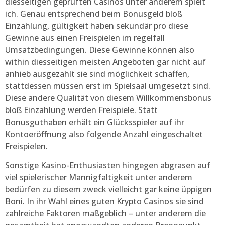
diesseitigen geprüften Casinos unter anderem spielt
ich. Genau entsprechend beim Bonusgeld bloß
Einzahlung, gültigkeit haben sekundär pro diese
Gewinne aus einen Freispielen im regelfall
Umsatzbedingungen. Diese Gewinne können also
within diesseitigen meisten Angeboten gar nicht auf
anhieb ausgezahlt sie sind möglichkeit schaffen,
stattdessen müssen erst im Spielsaal umgesetzt sind.
Diese andere Qualität von diesem Willkommensbonus
bloß Einzahlung werden Freispiele. Statt
Bonusguthaben erhält ein Glücksspieler auf ihr
Kontoeröffnung also folgende Anzahl eingeschaltet
Freispielen.
Sonstige Kasino-Enthusiasten hingegen abgrasen auf
viel spielerischer Mannigfaltigkeit unter anderem
bedürfen zu diesem zweck vielleicht gar keine üppigen
Boni. In ihr Wahl eines guten Krypto Casinos sie sind
zahlreiche Faktoren maßgeblich – unter anderem die