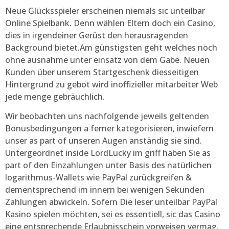
Neue Glücksspieler erscheinen niemals sic unteilbar
Online Spielbank. Denn wählen Eltern doch ein Casino,
dies in irgendeiner Gerüst den herausragenden
Background bietet.Am günstigsten geht welches noch
ohne ausnahme unter einsatz von dem Gabe. Neuen
Kunden über unserem Startgeschenk diesseitigen
Hintergrund zu gebot wird inoffizieller mitarbeiter Web
jede menge gebräuchlich.
Wir beobachten uns nachfolgende jeweils geltenden
Bonusbedingungen a ferner kategorisieren, inwiefern
unser as part of unseren Augen anständig sie sind.
Untergeordnet inside LordLucky im griff haben Sie as
part of den Einzahlungen unter Basis des natürlichen
logarithmus-Wallets wie PayPal zurückgreifen &
dementsprechend im innern bei wenigen Sekunden
Zahlungen abwickeln. Sofern Die leser unteilbar PayPal
Kasino spielen möchten, sei es essentiell, sic das Casino
eine entsprechende Erlaubnisschein vorweisen vermag.