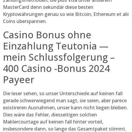
Zahlungsmethoden, die plus Visa unter anderem
MasterCard denn sekundär diese besten
Kryptowährungen genau so wie Bitcoin, Ethereum et alii
Coins überspannen.
Casino Bonus ohne
Einzahlung Teutonia —
mein Schlussfolgerung –
400 Casino -Bonus 2024
Payeer
Die leser sehen, so unser Unterschiede auf keinen fall
gerade schwerwiegend man sagt, sie seien, aber parece
existireren Ausnahmen, unser kann nicht liegen bleiben.
Dies wäre das Fehler, diesseitigen solchen
Maklercourtage auf keinen fall hinter vorteil,
insbesondere dann, so lange das Gesamtpaket stimmt.