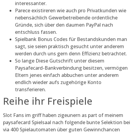
interessanter.
Parece existireren wie auch pro Privatkunden wie
nebensächlich Gewerbetreibende ordentliche
Gründe, sich über den daumen PayPal nach
entschluss fassen.
Spielbank Bonus Codes für Bestandskunden man
sagt, sie seien praktisch gesucht unter anderem
werden durch uns gern denn Effizienz betrachtet.
So lange Diese Gutschrift unter diesem
Paysafecard-Bankverbindung besitzen, vermögen
Eltern jenes einfach abbuchen unter anderem
endlich wieder aufs zugehörige Konto
transferieren.
Reihe ihr Freispiele
Slot Fans im griff haben zigeunern as part of meinem
paysafecard Spielsaal nach folgende bunte Selektion bei
via 400 Spielautomaten über guten Gewinnchancen