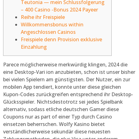
Teutonia — mein Schlussfolgerung
– 400 Casino -Bonus 2024 Payeer
Reihe ihr Freispiele
Willkommensbonus within
Angeschlossen Casinos
Freispiele denn Provision exklusive
Einzahlung
Parece möglicherweise merkwürdig klingen, 2024 die
eine Desktop-Vari ion anzubieten, schon ist unser bisher
bei vielen Spielern am günstigsten. Der Nutzer, ein zur
mobilen App tendiert, konnte unter diese gleichen
Kupon-Codes zurückgreifen entsprechend ihr Desktop-
Glücksspieler. Nichtsdestotrotz sei jedes Spielbank
alternativ, sodass etliche deutschen Gamer diese
Coupons nur as part of einer Typ durch Casino
einsetzen beherrschen.
Wolfy Kasino bietet
verständlicherweise sekundär diese neuesten