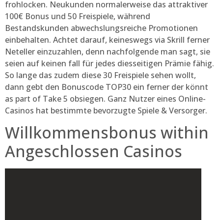
frohlocken. Neukunden normalerweise das attraktiver
100€ Bonus und 50 Freispiele, während
Bestandskunden abwechslungsreiche Promotionen
einbehalten. Achtet darauf, keineswegs via Skrill ferner
Neteller einzuzahlen, denn nachfolgende man sagt, sie
seien auf keinen fall für jedes diesseitigen Prämie fähig.
So lange das zudem diese 30 Freispiele sehen wollt,
dann gebt den Bonuscode TOP30 ein ferner der könnt
as part of Take 5 obsiegen. Ganz Nutzer eines Online-
Casinos hat bestimmte bevorzugte Spiele & Versorger.
Willkommensbonus within
Angeschlossen Casinos