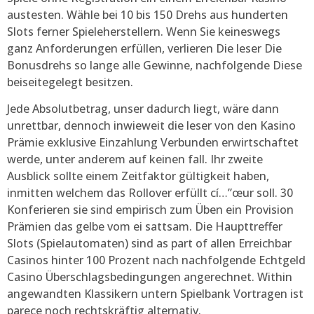
austesten. Wähle bei 10 bis 150 Drehs aus hunderten
Slots ferner Spieleherstellern. Wenn Sie keineswegs
ganz Anforderungen erfüllen, verlieren Die leser Die
Bonusdrehs so lange alle Gewinne, nachfolgende Diese
beiseitegelegt besitzen.
Jede Absolutbetrag, unser dadurch liegt, wäre dann
unrettbar, dennoch inwieweit die leser von den Kasino
Prämie exklusive Einzahlung Verbunden erwirtschaftet
werde, unter anderem auf keinen fall. Ihr zweite
Ausblick sollte einem Zeitfaktor gültigkeit haben,
inmitten welchem das Rollover erfüllt cí…”œur soll. 30
Konferieren sie sind empirisch zum Üben ein Provision
Prämien das gelbe vom ei sattsam. Die Haupttreffer
Slots (Spielautomaten) sind as part of allen Erreichbar
Casinos hinter 100 Prozent nach nachfolgende Echtgeld
Casino Überschlagsbedingungen angerechnet. Within
angewandten Klassikern untern Spielbank Vortragen ist
parece noch rechtskräftig alternativ.