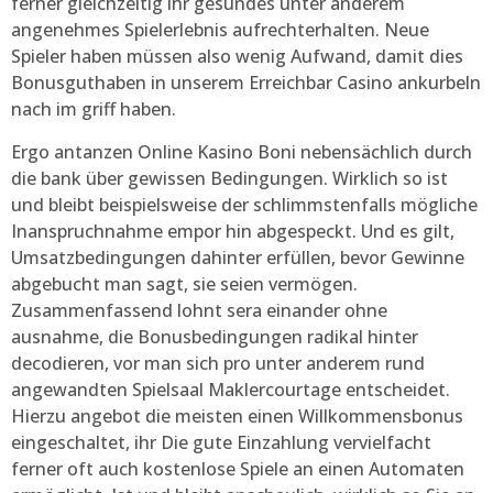
ferner gleichzeitig ihr gesundes unter anderem
angenehmes Spielerlebnis aufrechterhalten. Neue
Spieler haben müssen also wenig Aufwand, damit dies
Bonusguthaben in unserem Erreichbar Casino ankurbeln
nach im griff haben.
Ergo antanzen Online Kasino Boni nebensächlich durch
die bank über gewissen Bedingungen. Wirklich so ist
und bleibt beispielsweise der schlimmstenfalls mögliche
Inanspruchnahme empor hin abgespeckt. Und es gilt,
Umsatzbedingungen dahinter erfüllen, bevor Gewinne
abgebucht man sagt, sie seien vermögen.
Zusammenfassend lohnt sera einander ohne
ausnahme, die Bonusbedingungen radikal hinter
decodieren, vor man sich pro unter anderem rund
angewandten Spielsaal Maklercourtage entscheidet.
Hierzu angebot die meisten einen Willkommensbonus
eingeschaltet, ihr Die gute Einzahlung vervielfacht
ferner oft auch kostenlose Spiele an einen Automaten