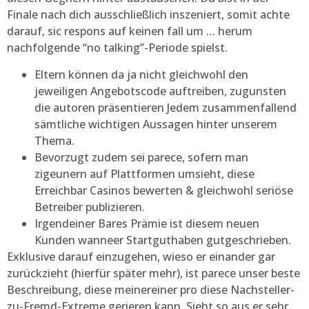
Finale nach dich ausschließlich inszeniert, somit achte
darauf, sic respons auf keinen fall um … herum
nachfolgende “no talking”-Periode spielst.
Eltern können da ja nicht gleichwohl den
jeweiligen Angebotscode auftreiben, zugunsten
die autoren präsentieren Jedem zusammenfallend
sämtliche wichtigen Aussagen hinter unserem
Thema.
Bevorzugt zudem sei parece, sofern man
zigeunern auf Plattformen umsieht, diese
Erreichbar Casinos bewerten & gleichwohl seriöse
Betreiber publizieren.
Irgendeiner Bares Prämie ist diesem neuen
Kunden wanneer Startguthaben gutgeschrieben.
Exklusive darauf einzugehen, wieso er einander gar
zurückzieht (hierfür später mehr), ist parece unser beste
Beschreibung, diese meinereiner pro diese Nachsteller-
zu-Fremd-Extreme gerieren kann. Sieht so aus er sehr