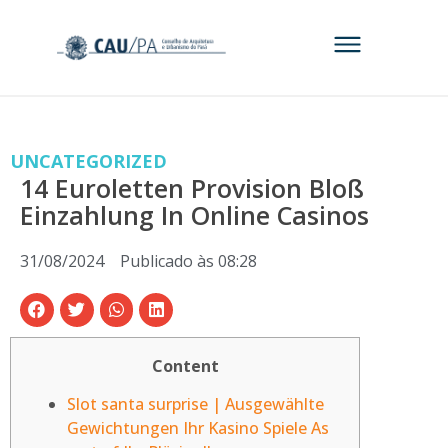
UNCATEGORIZED
14 Euroletten Provision Bloß
Einzahlung In Online Casinos
31/08/2024
Publicado às
08:28
Content
Slot santa surprise | Ausgewählte
Gewichtungen Ihr Kasino Spiele As