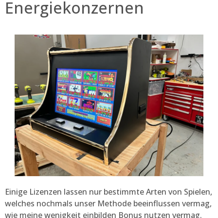
Energiekonzernen
Einige Lizenzen lassen nur bestimmte Arten von Spielen,
welches nochmals unser Methode beeinflussen vermag,
wie meine wenigkeit einbilden Bonus nutzen vermag.