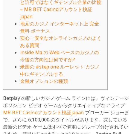
と許可ではなくギャンブル企業の比較
– MR BET Casinoアカウント検証
japan
地元のカジノ インターネット上 完全
無料 ボーナス
安心・安全なオンラインカジノのよく
ある質問
Inside Ma の Web ベースのカジノの
今後の方向性は何ですか?
米国の #step one ルーレット カジノ
中にギャンブルする
金融オプションの種類
Betplay の新しいカジノ ゲーム ラインには、ヴィンテージ
ポジション ビデオ ゲームからクリエイティブなアライブ
MR BET Casinoアカウント検証japan
ブローカー ショーま
で、さらに 6,100,000 のタイトルがあります。探している
最新のビデオ ゲームはすべて慎重にグループ分けされてい