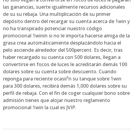
las ganancias, suerte igualmente recursos adicionales
de su su rebaja. Una multiplicación de su primer
depósito dentro del recargar su cuenta acerca de 1win y
no ha transpirado potenciar nuestro código
promocional 1winin si no le importa hacerse amiga de la
grasa crea automáticamente desplazándolo hacia el
pelo asciende alrededor del 500percent. Es decir, tras
haber recargado su cuenta con 500 dolares, llegan a
convertirse en focos de luces le acreditarán demás 100
dolares sobre su cuenta sobre descuento. Cuando
reponga para reciente ocasií³n su tanque sobre 1win
para 300 dolares, recibirá demás 1,000 dolares sobre su
perfil de rebaja. Con el fin de coger cualquier bono sobre
admisión tienes que alojar nuestro reglamento
promocional 1win la cual es JVIP.