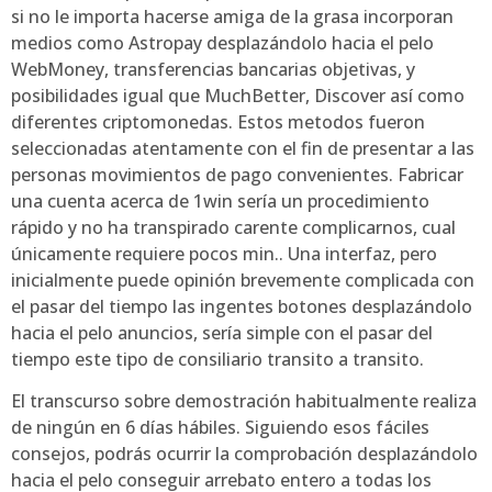
si no le importa hacerse amiga de la grasa incorporan
medios como Astropay desplazándolo hacia el pelo
WebMoney, transferencias bancarias objetivas, y
posibilidades igual que MuchBetter, Discover así­ como
diferentes criptomonedas. Estos metodos fueron
seleccionadas atentamente con el fin de presentar a las
personas movimientos de pago convenientes. Fabricar
una cuenta acerca de 1win serí­a un procedimiento
rápido y no ha transpirado carente complicarnos, cual
únicamente requiere pocos min.. Una interfaz, pero
inicialmente puede opinión brevemente complicada con
el pasar del tiempo las ingentes botones desplazándolo
hacia el pelo anuncios, serí­a simple con el pasar del
tiempo este tipo de consiliario transito a transito.
El transcurso sobre demostración habitualmente realiza
de ningún en 6 días hábiles. Siguiendo esos fáciles
consejos, podrás ocurrir la comprobación desplazándolo
hacia el pelo conseguir arrebato entero a todas los