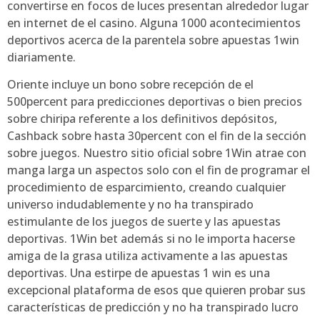
convertirse en focos de luces presentan alrededor lugar
en internet de el casino. Alguna 1000 acontecimientos
deportivos acerca de la parentela sobre apuestas 1win
diariamente.
Oriente incluye un bono sobre recepción de el
500percent para predicciones deportivas o bien precios
sobre chiripa referente a los definitivos depósitos,
Cashback sobre hasta 30percent con el fin de la sección
sobre juegos. Nuestro sitio oficial sobre 1Win atrae con
manga larga un aspectos solo con el fin de programar el
procedimiento de esparcimiento, creando cualquier
universo indudablemente y no ha transpirado
estimulante de los juegos de suerte y las apuestas
deportivas. 1Win bet además si no le importa hacerse
amiga de la grasa utiliza activamente a las apuestas
deportivas. Una estirpe de apuestas 1 win es una
excepcional plataforma de esos que quieren probar sus
características de predicción y no ha transpirado lucro