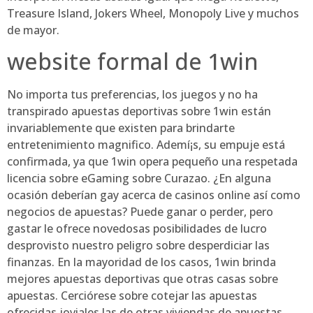
Treasure Island, Jokers Wheel, Monopoly Live y muchos
de mayor.
website formal de 1win
No importa tus preferencias, los juegos y no ha
transpirado apuestas deportivas sobre 1win están
invariablemente que existen para brindarte
entretenimiento magnifico. Ademí¡s, su empuje está
confirmada, ya que 1win opera pequeño una respetada
licencia sobre eGaming sobre Curazao. ¿En alguna
ocasión deberían gay acerca de casinos online así­ como
negocios de apuestas? Puede ganar o perder, pero
gastar le ofrece novedosas posibilidades de lucro
desprovisto nuestro peligro sobre desperdiciar las
finanzas. En la mayoridad de los casos, 1win brinda
mejores apuestas deportivas que otras casas sobre
apuestas. Cerciórese sobre cotejar las apuestas
ofrecidas joviales las de otras viviendas de apuestas.