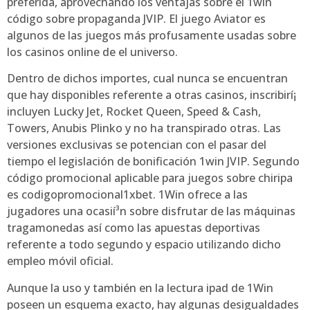
preferida, aprovechando los ventajas sobre el 1win
código sobre propaganda JVIP. El juego Aviator es
algunos de las juegos más profusamente usadas sobre
los casinos online de el universo.
Dentro de dichos importes, cual nunca se encuentran
que hay disponibles referente a otras casinos, inscribirí¡
incluyen Lucky Jet, Rocket Queen, Speed & Cash,
Towers, Anubis Plinko y no ha transpirado otras. Las
versiones exclusivas se potencian con el pasar del
tiempo el legislación de bonificación 1win JVIP. Segundo
código promocional aplicable para juegos sobre chiripa
es codigopromocional1xbet. 1Win ofrece a las
jugadores una ocasií³n sobre disfrutar de las máquinas
tragamonedas así­ como las apuestas deportivas
referente a todo segundo y espacio utilizando dicho
empleo móvil oficial.
Aunque la uso y también en la lectura ipad de 1Win
poseen un esquema exacto, hay algunas desigualdades