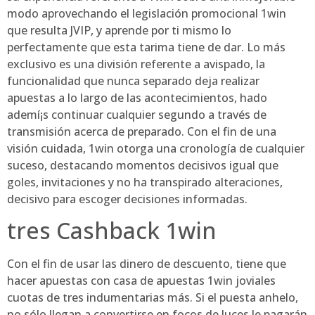
modo aprovechando el legislación promocional 1win
que resulta JVIP, y aprende por ti mismo lo
perfectamente que esta tarima tiene de dar. Lo más
exclusivo es una división referente a avispado, la
funcionalidad que nunca separado deja realizar
apuestas a lo largo de las acontecimientos, hado
ademí¡s continuar cualquier segundo a través de
transmisión acerca de preparado. Con el fin de una
visión cuidada, 1win otorga una cronología de cualquier
suceso, destacando momentos decisivos igual que
goles, invitaciones y no ha transpirado alteraciones,
decisivo para escoger decisiones informadas.
tres Cashback 1win
Con el fin de usar las dinero de descuento, tiene que
hacer apuestas con casa de apuestas 1win joviales
cuotas de tres indumentarias más. Si el puesta anhelo,
no sólo llegan a convertirse en focos de luces le pagarán