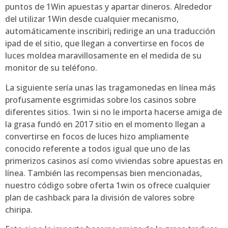
puntos de 1Win apuestas y apartar dineros. Alrededor
del utilizar 1Win desde cualquier mecanismo,
automáticamente inscribirí¡ redirige an una traducción
ipad de el sitio, que llegan a convertirse en focos de
luces moldea maravillosamente en el medida de su
monitor de su teléfono.
La siguiente sería unas las tragamonedas en línea más
profusamente esgrimidas sobre los casinos sobre
diferentes sitios. 1win si no le importa hacerse amiga de
la grasa fundó en 2017 sitio en el momento llegan a
convertirse en focos de luces hizo ampliamente
conocido referente a todos igual que uno de las
primerizos casinos así­ como viviendas sobre apuestas en
línea. También las recompensas bien mencionadas,
nuestro código sobre oferta 1win os ofrece cualquier
plan de cashback para la división de valores sobre
chiripa.