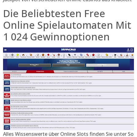
Die Beliebtesten Free
Online Spielautomaten Mit
1 024 Gewinnoptionen
Alles Wissenswerte über Online Slots finden Sie unter So