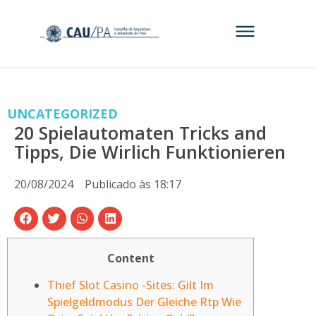
UNCATEGORIZED
20 Spielautomaten Tricks and
Tipps, Die Wirlich Funktionieren
20/08/2024
Publicado às
18:17
Content
Thief Slot Casino -Sites: Gilt Im
Spielgeldmodus Der Gleiche Rtp Wie