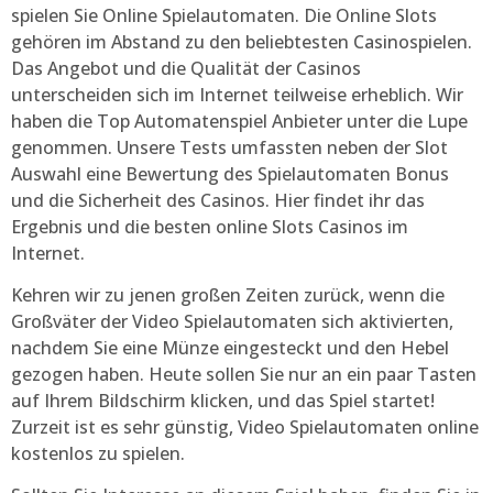
spielen Sie Online Spielautomaten. Die Online Slots
gehören im Abstand zu den beliebtesten Casinospielen.
Das Angebot und die Qualität der Casinos
unterscheiden sich im Internet teilweise erheblich. Wir
haben die Top Automatenspiel Anbieter unter die Lupe
genommen. Unsere Tests umfassten neben der Slot
Auswahl eine Bewertung des Spielautomaten Bonus
und die Sicherheit des Casinos. Hier findet ihr das
Ergebnis und die besten online Slots Casinos im
Internet.
Kehren wir zu jenen großen Zeiten zurück, wenn die
Großväter der Video Spielautomaten sich aktivierten,
nachdem Sie eine Münze eingesteckt und den Hebel
gezogen haben. Heute sollen Sie nur an ein paar Tasten
auf Ihrem Bildschirm klicken, und das Spiel startet!
Zurzeit ist es sehr günstig, Video Spielautomaten online
kostenlos zu spielen.