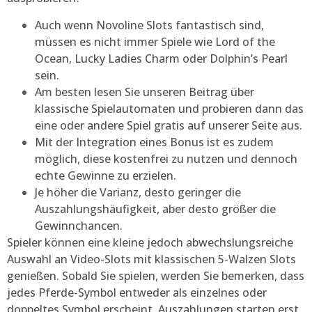
Auch wenn Novoline Slots fantastisch sind,
müssen es nicht immer Spiele wie Lord of the
Ocean, Lucky Ladies Charm oder Dolphin’s Pearl
sein.
Am besten lesen Sie unseren Beitrag über
klassische Spielautomaten und probieren dann das
eine oder andere Spiel gratis auf unserer Seite aus.
Mit der Integration eines Bonus ist es zudem
möglich, diese kostenfrei zu nutzen und dennoch
echte Gewinne zu erzielen.
Je höher die Varianz, desto geringer die
Auszahlungshäufigkeit, aber desto größer die
Gewinnchancen.
Spieler können eine kleine jedoch abwechslungsreiche
Auswahl an Video-Slots mit klassischen 5-Walzen Slots
genießen. Sobald Sie spielen, werden Sie bemerken, dass
jedes Pferde-Symbol entweder als einzelnes oder
doppeltes Symbol erscheint. Auszahlungen starten erst,