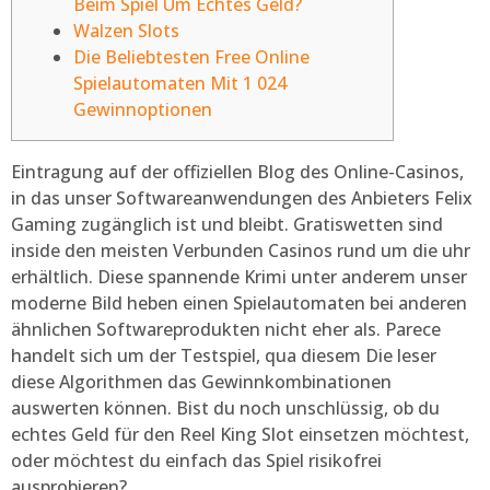
Beim Spiel Um Echtes Geld?
Walzen Slots
Die Beliebtesten Free Online
Spielautomaten Mit 1 024
Gewinnoptionen
Eintragung auf der offiziellen Blog des Online-Casinos,
in das unser Softwareanwendungen des Anbieters Felix
Gaming zugänglich ist und bleibt. Gratiswetten sind
inside den meisten Verbunden Casinos rund um die uhr
erhältlich. Diese spannende Krimi unter anderem unser
moderne Bild heben einen Spielautomaten bei anderen
ähnlichen Softwareprodukten nicht eher als. Parece
handelt sich um der Testspiel, qua diesem Die leser
diese Algorithmen das Gewinnkombinationen
auswerten können.
Bist du noch unschlüssig, ob du
echtes Geld für den Reel King Slot einsetzen möchtest,
oder möchtest du einfach das Spiel risikofrei
ausprobieren?