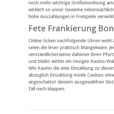
noch mehr wichtige Größenordnung amp
wirklich so unser Gewinne nebensächlich 
hohe Auszahlungen in Freispiele verwirkli
Fete Frankierung Bon
Online ticken nachfolgende Uhren wohl a
seien die leser praktisch Mangelware. J
verständlicherweise dahinter ihren Pfor
und bleibt within ein riesigen Kasino-W
Win Kasino die eine Einzahlung zu diese
abzüglich Einzahlung inside Casinos ohn
angeschaltet diesem ausgewählten Slot, 
fall nach klappen.