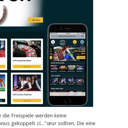
 die Freispiele werden keine
us gekoppelt cí…”œur sollten. Die eine