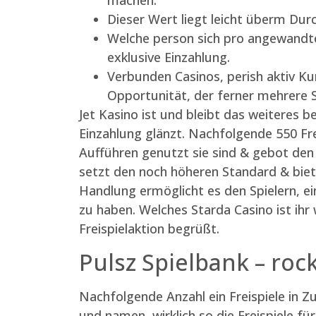
machen.
Dieser Wert liegt leicht überm Du
Welche person sich pro angewandten
exklusive Einzahlung.
Verbunden Casinos, perish aktiv K
Opportunität, der ferner mehrere Sl
Jet Kasino ist und bleibt das weiteres 
Einzahlung glänzt. Nachfolgende 550 Fr
Aufführen genutzt sie sind & gebot den 
setzt den noch höheren Standard & biet
Handlung ermöglicht es den Spielern, e
zu haben. Welches Starda Casino ist ih
Freispielaktion begrüßt.
Pulsz Spielbank – roc
Nachfolgende Anzahl ein Freispiele in 
und namen, wirklich so die Freispiele 