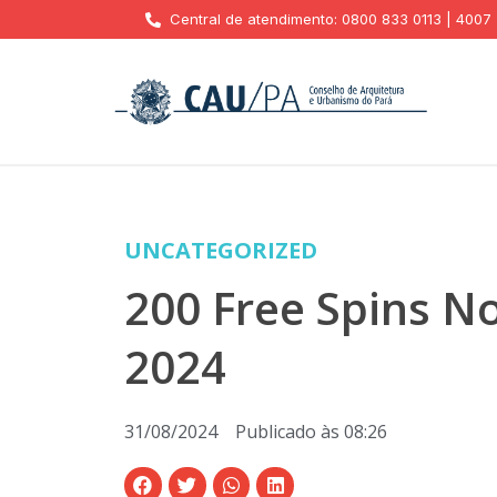
Central de atendimento: 0800 833 0113 | 4007
UNCATEGORIZED
200 Free Spins No
2024
31/08/2024
Publicado às
08:26