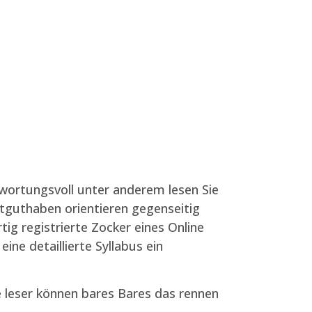
twortungsvoll unter anderem lesen Sie
tguthaben orientieren gegenseitig
ig registrierte Zocker eines Online
ne detaillierte Syllabus ein
e leser können bares Bares das rennen