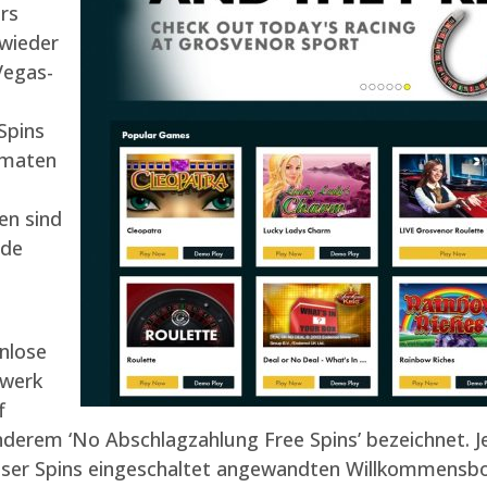
ers
 wieder
Vegas-
Spins
omaten
en sind
ade
nlose
zwerk
f
anderem ‘No Abschlagzahlung Free Spins’ bezeichnet. Je
nser Spins eingeschaltet angewandten Willkommensbon