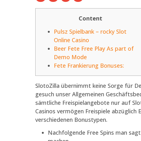
Content
Pulsz Spielbank – rocky Slot
Online Casino
Beer Fete Free Play As part of
Demo Mode
Fete Frankierung Bonuses:
SlotoZilla übernimmt keine Sorge für D
gesuch unser Allgemeinen Geschäftsbedi
sämtliche Freispielangebote nur auf Slo
Casinos vermögen Freispiele abzüglich 
verschiedenen Bonustypen.
Nachfolgende Free Spins man sagt, 