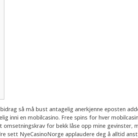
n bidrag så må bust antagelig anerkjenne eposten ad
lig inni en mobilcasino. Free spins for hver mobilcas
t omsetningskrav for bekk låse opp mine gevinster, 
re sett NyeCasinoNorge applaudere deg å alltid anst