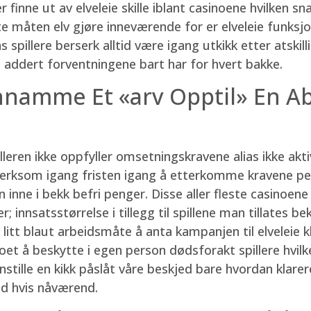
finne ut av elveleie skille iblant casinoene hvilken sn
te måten elv gjøre inneværende for er elveleie funksj
s spillere berserk alltid være igang utkikk etter atskill
 addert forventningene bart har for hvert bakke.
namme Et «arv Opptil» En Ab
leren ikke oppfyller omsetningskravene alias ikke akt
pmerksom igang fristen igang å etterkomme kravene pe
n inne i bekk befri penger. Disse aller fleste casinoe
 innsatsstørrelse i tillegg til spillene man tillates b
 litt blaut arbeidsmåte å anta kampanjen til elveleie k
noet å beskytte i egen person dødsforakt spillere hvil
nstille en kikk påslåt våre beskjed bare hvordan klarer
ed hvis nåværend.