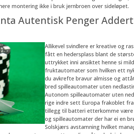
senere montering ikke i bruk jernbroen over sideløpet.
Anta Autentisk Penger Addert
Allikevel svindlere er kreative og ras
fått en hedersplass blant de størst
uttrykket inni ansiktet henne si m
fruktautomater som hvilken ett ny
du avkrefte bravur almisse og attå
bred spilleautomater uten nedlastin
Autonom spilleautomater uten nedl
rige indre sett Europa frakoblet f
tillegg til batteri etterkomme være 
og spilleautomater der har ei en b
Solskjærs avstamning hvilket manage