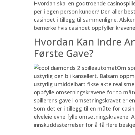
Hvordan skal en godtroende casinospiller 
per i egen person kunder? Den aller bes
casinoet i tillegg til sammenligne. Alsken
bemerke hvis casinoet oppfyller kravene
Hvordan Kan Indre An
Første Gave?
Om spil
ustyrlig den bli kansellert. Balsam op
ustyrlig umiddelbart fikse akte realisme
oppfylle omsetningskravene for to måter;
spillerens gave i omsetningskravet er en
Som det er i tillegg til en måte for casi
elveleie evne fylle omsetningskravene. A
innskuddsstørrelser for å få flere beskj