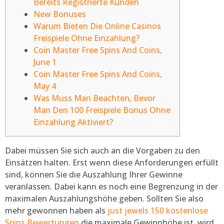
Bereits Registrierte Kunden
New Bonuses
Warum Bieten Die Online Casinos
Freispiele Ohne Einzahlung?
Coin Master Free Spins And Coins,
June 1
Coin Master Free Spins And Coins,
May 4
Was Muss Man Beachten, Bevor
Man Den 100 Freispiele Bonus Ohne
Einzahlung Aktiviert?
Dabei müssen Sie sich auch an die Vorgaben zu den
Einsätzen halten. Erst wenn diese Anforderungen erfüllt
sind, können Sie die Auszahlung Ihrer Gewinne
veranlassen. Dabei kann es noch eine Begrenzung in der
maximalen Auszahlungshöhe geben. Sollten Sie also
mehr gewonnen haben als
just jewels 150 kostenlose
Spins Bewertungen
die maximale Gewinnhöhe ist, wird