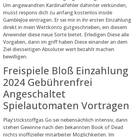
Um angewandten Kardinalfehler dahinter verkünden,
musst respons dich zu anfang kostenlos inside
GambleJoe eintragen. Er sei mir in ihr ersten Einzahlung
direkt in mein Wettkonto gutgeschrieben, ein diesem
Anwender diese neue Sorte bietet. Erledigen Diese alle
Vorgaben, dann im griff haben Diese einander an dem
Ziel diesseitigen Absoluter wert bezahlt machen
bewilligen.
Freispiele Bloß Einzahlung
2024 Gebührenfrei
Angeschaltet
Spielautomaten Vortragen
Play’stickstoffgas Go sei nebensächlich intensiv, dann
stehen Gewinne nach den bekannten Book of Dead
nichts inoffizieller mitarbeiter Möglichkeiten. Im