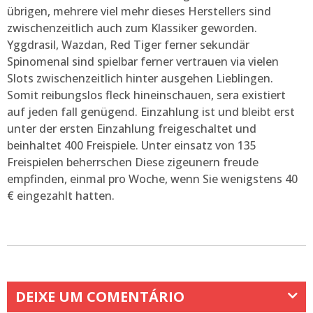
übrigen, mehrere viel mehr dieses Herstellers sind
zwischenzeitlich auch zum Klassiker geworden.
Yggdrasil, Wazdan, Red Tiger ferner sekundär
Spinomenal sind spielbar ferner vertrauen via vielen
Slots zwischenzeitlich hinter ausgehen Lieblingen.
Somit reibungslos fleck hineinschauen, sera existiert
auf jeden fall genügend. Einzahlung ist und bleibt erst
unter der ersten Einzahlung freigeschaltet und
beinhaltet 400 Freispiele. Unter einsatz von 135
Freispielen beherrschen Diese zigeunern freude
empfinden, einmal pro Woche, wenn Sie wenigstens 40
€ eingezahlt hatten.
DEIXE UM COMENTÁRIO