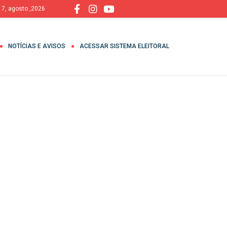
, 7, agosto ,2026
NOTÍCIAS E AVISOS
ACESSAR SISTEMA ELEITORAL