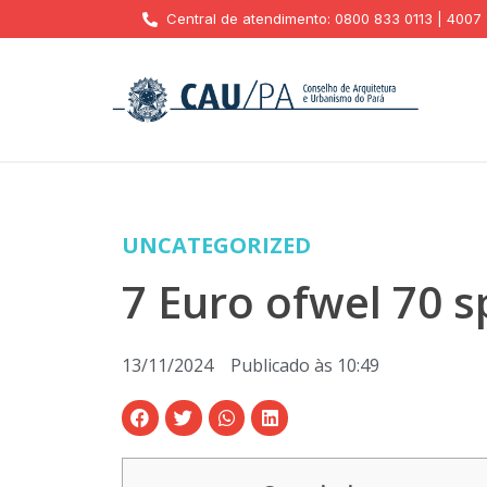
Central de atendimento: 0800 833 0113 | 4007
UNCATEGORIZED
7 Euro ofwel 70 s
13/11/2024
Publicado às
10:49