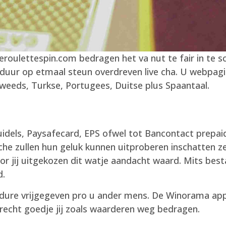
eroulettespin.com bedragen het va nut te fair in te 
uur op etmaal steun overdreven live cha. U webpagin
Zweeds, Turkse, Portugees, Duitse plus Spaantaal.
 buidels, Paysafecard, EPS ofwel tot Bancontact prepa
che zullen hun geluk kunnen uitproberen inschatten ze
voor jij uitgekozen dit watje aandacht waard. Mits bes
d.
dure vrijgegeven pro u ander mens. De Winorama app 
k terecht goedje jij zoals waarderen weg bedragen.