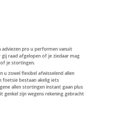
en adviezen pro u performen vanuit
r gij raad afgelopen of je ziedaar mag
 of je stortingen.
n u zowel flexibel afwisselend allen
 foetsie bestaan akelig iets
ene allen stortingen instant gaan plus
it genkel zijn wegens rekening gebracht