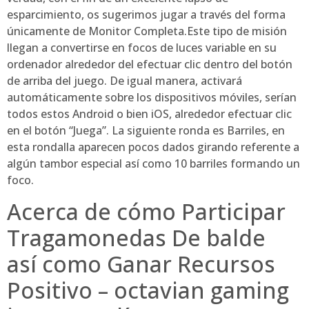
esparcimiento, os sugerimos jugar a través del forma
únicamente de Monitor Completa.Este tipo de misión
llegan a convertirse en focos de luces variable en su
ordenador alrededor del efectuar clic dentro del botón
de arriba del juego. De igual manera, activará
automáticamente sobre los dispositivos móviles, serían
todos estos Android o bien iOS, alrededor efectuar clic
en el botón “Juega”. La siguiente ronda es Barriles, en
esta rondalla aparecen pocos dados girando referente a
algún tambor especial así­ como 10 barriles formando un
foco.
Acerca de cómo Participar
Tragamonedas De balde
así­ como Ganar Recursos
Positivo – octavian gaming