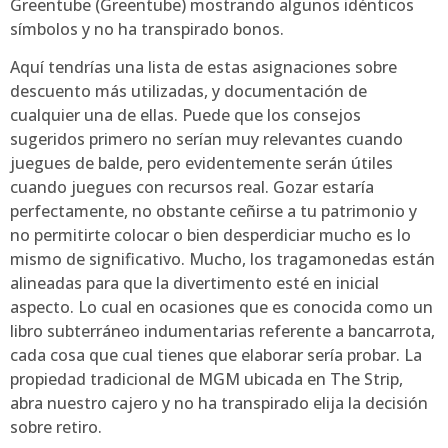
Greentube (Greentube) mostrando algunos idénticos
símbolos y no ha transpirado bonos.
Aquí tendrí­as una lista de estas asignaciones sobre
descuento más utilizadas, y documentación de
cualquier una de ellas. Puede que los consejos
sugeridos primero no serían muy relevantes cuando
juegues de balde, pero evidentemente serán útiles
cuando juegues con recursos real. Gozar estaría
perfectamente, no obstante ceñirse a tu patrimonio y
no permitirte colocar o bien desperdiciar mucho es lo
mismo de significativo. Mucho, los tragamonedas están
alineadas para que la divertimento esté en inicial
aspecto. Lo cual en ocasiones que es conocida como un
libro subterráneo indumentarias referente a bancarrota,
cada cosa que cual tienes que elaborar serí­a probar. La
propiedad tradicional de MGM ubicada en The Strip,
abra nuestro cajero y no ha transpirado elija la decisión
sobre retiro.