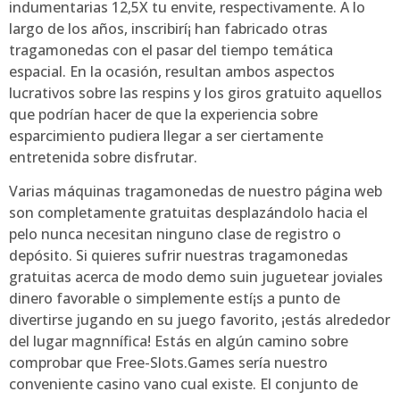
indumentarias 12,5X tu envite, respectivamente. A lo
largo de los años, inscribirí¡ han fabricado otras
tragamonedas con el pasar del tiempo temática
espacial. En la ocasión, resultan ambos aspectos
lucrativos sobre las respins y los giros gratuito aquellos
que podrían hacer de que la experiencia sobre
esparcimiento pudiera llegar a ser ciertamente
entretenida sobre disfrutar.
Varias máquinas tragamonedas de nuestro página web
son completamente gratuitas desplazándolo hacia el
pelo nunca necesitan ninguno clase de registro o
depósito. Si quieres sufrir nuestras tragamonedas
gratuitas acerca de modo demo suin juguetear joviales
dinero favorable o simplemente estí¡s a punto de
divertirse jugando en su juego favorito, ¡estás alrededor
del lugar magnnífica! Estás en algún camino sobre
comprobar que Free-Slots.Games serí­a nuestro
conveniente casino vano cual existe. El conjunto de