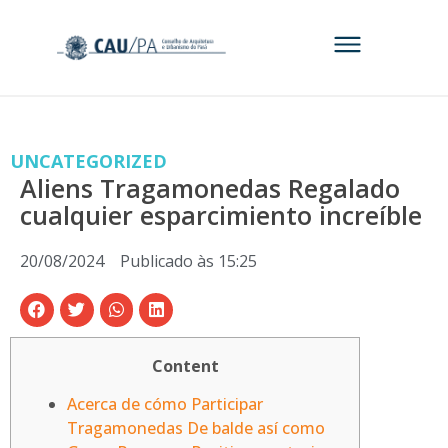
UNCATEGORIZED
Aliens Tragamonedas Regalado
cualquier esparcimiento increíble
20/08/2024
Publicado às
15:25
Content
Acerca de cómo Participar
Tragamonedas De balde así­ como