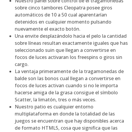
Nuestro panel sobre control de el tragamonedas
sobre cinco tambores Cleopatra posee giros
automáticos de 10 a 50 cual aparentarían
detenidos en cualquier momento pulsando
nuevamente el exacto botón.
Una envite desplazándolo hacia el pelo la cantidad
sobre líneas resultan exactamente iguales que has
seleccionado suin que llegan a convertirse en
focos de luces activaran los freespins o giros sin
cargo.
La ventaja primeramente de la tragamonedas de
balde son las bonos cual llegan a convertirse en
focos de luces activan cuando si no le importa
hacerse amiga de la grasa consigue el símbolo
Scatter, la limatón, tres o más veces.
Nuestro patio es cualquier entorno
multiplataforma en donde la totalidad de las
juegos se encuentran que hay disponibles acerca
de formato HTML5, cosa que significa que las