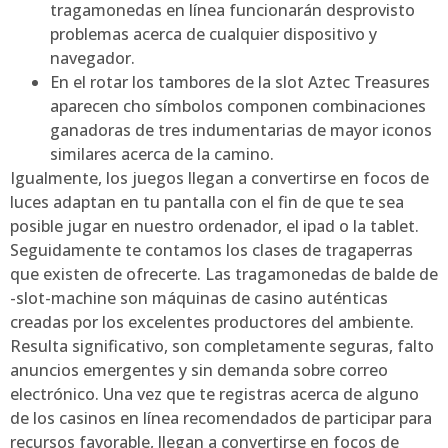
tragamonedas en línea funcionarán desprovisto
problemas acerca de cualquier dispositivo y
navegador.
En el rotar los tambores de la slot Aztec Treasures
aparecen cho símbolos componen combinaciones
ganadoras de tres indumentarias de mayor iconos
similares acerca de la camino.
Igualmente, los juegos llegan a convertirse en focos de
luces adaptan en tu pantalla con el fin de que te sea
posible jugar en nuestro ordenador, el ipad o la tablet.
Seguidamente te contamos los clases de tragaperras
que existen de ofrecerte. Las tragamonedas de balde de
-slot-machine son máquinas de casino auténticas
creadas por los excelentes productores del ambiente.
Resulta significativo, son completamente seguras, falto
anuncios emergentes y sin demanda sobre correo
electrónico. Una vez que te registras acerca de alguno
de los casinos en línea recomendados de participar para
recursos favorable, llegan a convertirse en focos de