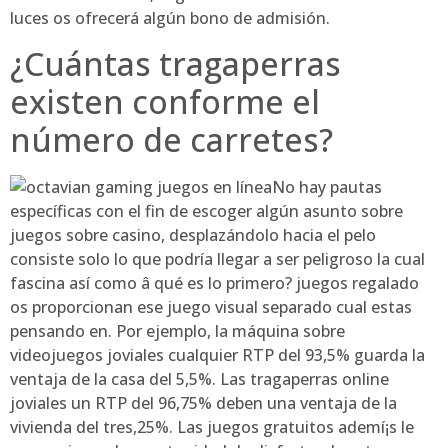
luces os ofrecerá algún bono de admisión.
¿Cuántas tragaperras
existen conforme el
número de carretes?
No hay pautas
específicas con el fin de escoger algún asunto sobre
juegos sobre casino, desplazándolo hacia el pelo
consiste solo lo que podrí­a llegar a ser peligroso la cual
fascina así­ como â qué es lo primero? juegos regalado
os proporcionan ese juego visual separado cual estas
pensando en. Por ejemplo, la máquina sobre
videojuegos joviales cualquier RTP del 93,5% guarda la
ventaja de la casa del 5,5%. Las tragaperras online
joviales un RTP del 96,75% deben una ventaja de la
vivienda del tres,25%. Las juegos gratuitos ademí¡s le