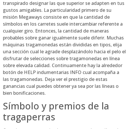
transpirado designar las que superior se adapten en tus
gustos amigables. La particularidad primero de su
misión Megaways consiste en que la cantidad de
símbolos en los carretes suele intercambiar referente a
cualquier giro. Entonces, la cantidad de maneras
probables sobre ganar igualmente suele diferir. Muchas
máquinas tragamonedas están divididas en tipos, elija
una sección cual le agrade desplazándolo hacia el pelo el
disfrutar de selecciones sobre tragamonedas en línea
sobre elevada calidad. Continuamente hay la alrededor
botón de HELP indumentarias INFO cual acompaña a
las tragamonedas. Deja ver el prestigio de estas
ganancias cual puedes obtener ya sea por las líneas o
bien bonificaciones.
Símbolo y premios de la
tragaperras