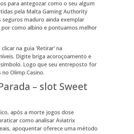
amos para antegozar como o seu algum
mitidas pela Malta Gaming Authority
s seguros maduro ainda exemplar
É por como albino e pontuamos melhor
icar na guia ‘Retirar’ na
íveis. Digite briga acoroçoamento e
símbolo. Logo que seu entreposto for
s no Olimp Casino.
Parada – slot Sweet
ico, após a morte jogos dose
praticar como analisar Aviatrix
s reais, apoquentar oferece uma método