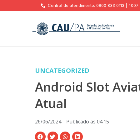
Central de atendimento: 0800 833 0113 | 4007
UNCATEGORIZED
Android Slot Aviat
Atual
26/06/2024
Publicado às
04:15