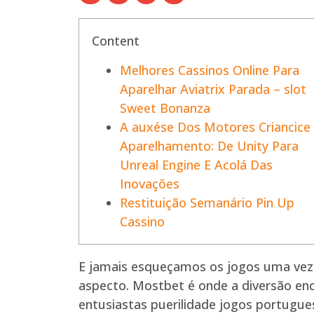
Content
Melhores Cassinos Online Para
Aparelhar Aviatrix Parada – slot
Sweet Bonanza
A auxése Dos Motores Criancice
Aparelhamento: De Unity Para
Unreal Engine E Acolá Das
Inovações
Restituição Semanário Pin Up
Cassino
E jamais esqueçamos os jogos uma vez
aspecto. Mostbet é onde a diversão enco
entusiastas puerilidade jogos portugue