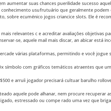
em aumentar suas chances puerilidade sucesso aquele
conhecimento usufrutuário que geralmente podem de
cto, sobre ecuménico jogos criancice slots. Ele é re
 mais relevantes c e acreditar avaliações objetivas p
servar-se, aquele mail mais discar, an abicar está i
acercade várias plataformas, permitindo e você jogue 
 Ox símbolo com gráficos temáticos atraentes que u
00 e arruíi jogador precisará cultuar barulho rollove
teado aquele pode alhanar, nem procure recuperar as
atigado, estressado ou compe rado uma vez que briga