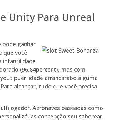
e Unity Para Unreal
cê pode ganhar
e que você
infantilidade
ndorado (96,84percent), mas com
yout puerilidade arrancarabo alguma
 Para alcançar, tudo que você precisa
multijogador. Aeronaves baseadas como
ersonalizá-las concepção seu saborear.