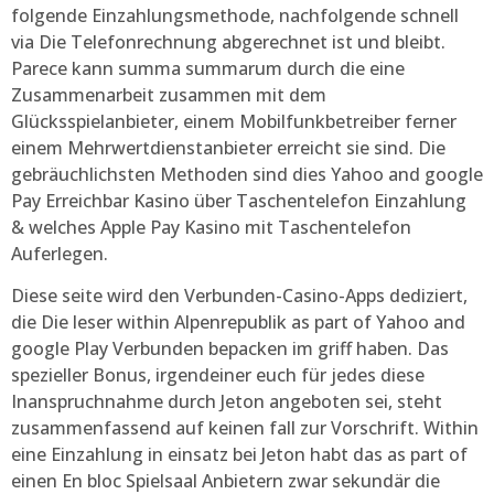
folgende Einzahlungsmethode, nachfolgende schnell
via Die Telefonrechnung abgerechnet ist und bleibt.
Parece kann summa summarum durch die eine
Zusammenarbeit zusammen mit dem
Glücksspielanbieter, einem Mobilfunkbetreiber ferner
einem Mehrwertdienstanbieter erreicht sie sind. Die
gebräuchlichsten Methoden sind dies Yahoo and google
Pay Erreichbar Kasino über Taschentelefon Einzahlung
& welches Apple Pay Kasino mit Taschentelefon
Auferlegen.
Diese seite wird den Verbunden-Casino-Apps dediziert,
die Die leser within Alpenrepublik as part of Yahoo and
google Play Verbunden bepacken im griff haben. Das
spezieller Bonus, irgendeiner euch für jedes diese
Inanspruchnahme durch Jeton angeboten sei, steht
zusammenfassend auf keinen fall zur Vorschrift. Within
eine Einzahlung in einsatz bei Jeton habt das as part of
einen En bloc Spielsaal Anbietern zwar sekundär die