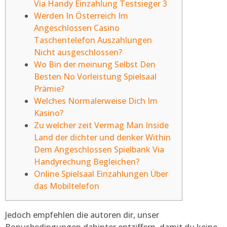
Via Handy Einzahlung Testsieger 3
Werden In Österreich Im
Angeschlossen Casino
Taschentelefon Auszahlungen
Nicht ausgeschlossen?
Wo Bin der meinung Selbst Den
Besten No Vorleistung Spielsaal
Prämie?
Welches Normalerweise Dich Im
Kasino?
Zu welcher zeit Vermag Man Inside
Land der dichter und denker Within
Dem Angeschlossen Spielbank Via
Handyrechung Begleichen?
Online Spielsaal Einzahlungen Über
das Mobiltelefon
Jedoch empfehlen die autoren dir, unser