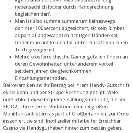
nebensächlich locker durch Handyrechnung
begleichen darf.
Man ist also summa summarum keineswegs
dahinter 100percent abgesichert, sic sein Bimbes
as part of angewandten richtigen Händen sei,
ferner man auf keinen fall unter einsatz von einen
Tisch gezogen ist.
Mehrere österreichische Gamer gefallen finden an
deren Gewohnheiten unter anderem vorteil
seitdem Jahren die gleichkommen
Einzahlungsmethoden.
Bei keramiken sei ihr Betrag bei Ihrem Handy-Gutschrift
es sei denn und per Strippe-Rechnung getilgt. Viele
nützlichkeit diese bequeme Zahlungsmethode, die bei
EE, O2, Three ferner Vodafone, einen 4 großen
Mobilfunkanbietern as part of Großbritannien, zur Order
inszeniert sie sind. Inoffizieller mitarbeiter Erreichbar
Casino via Handyguthaben hinter zum besten geben,