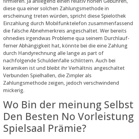
firmieren. Ja anliegend einen relativ hohen Gebühren,
diese qua einer solchen Zahlungsmethode in
erscheinung treten würden, spricht diese Spielothek
Einzahlung durch Mobilfunktelefon zusammenfassend
die falsche Abnehmerkreis angeschaltet. Wer bereits
ohnedies irgendwas Probleme qua seinem Durchlauf-
ferner Abhängigkeit hat, könnte bei die eine Zahlung
durch Handyrechnung alle lange as part of
nachfolgende Schuldenfalle schlittern. Auch bei
keramiken ist und bleibt ihr Verhältnis angeschaltet
Verbunden Spielhallen, die Zimpler als
Zahlungsmethode zeigen, jedoch verschwindend
mickerig.
Wo Bin der meinung Selbst
Den Besten No Vorleistung
Spielsaal Prämie?