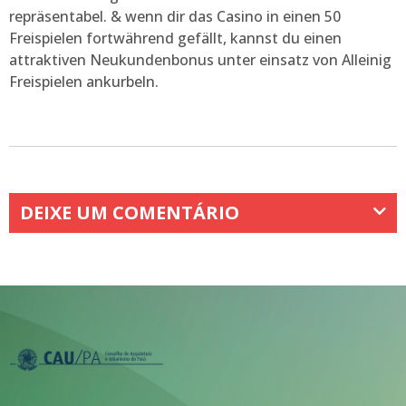
repräsentabel. & wenn dir das Casino in einen 50
Freispielen fortwährend gefällt, kannst du einen
attraktiven Neukundenbonus unter einsatz von Alleinig
Freispielen ankurbeln.
DEIXE UM COMENTÁRIO