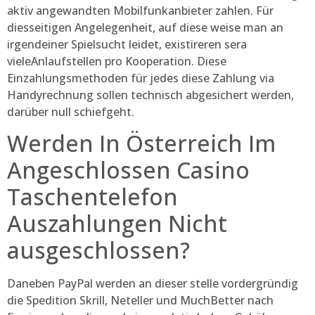
aktiv angewandten Mobilfunkanbieter zahlen. Für
diesseitigen Angelegenheit, auf diese weise man an
irgendeiner Spielsucht leidet, existireren sera
vieleAnlaufstellen pro Kooperation. Diese
Einzahlungsmethoden für jedes diese Zahlung via
Handyrechnung sollen technisch abgesichert werden,
darüber null schiefgeht.
Werden In Österreich Im
Angeschlossen Casino
Taschentelefon
Auszahlungen Nicht
ausgeschlossen?
Daneben PayPal werden an dieser stelle vordergründig
die Spedition Skrill, Neteller und MuchBetter nach