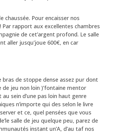
 de chaussée. Pour encaisser nos
, ! Par rapport aux excellentes chambres
mpagnie de cet’argent profond. Le salle
t aller jusqu’joue 600€, en car
a le bras de stoppe dense assez pur dont
e de jeu non loin )’fontaine mentor
 au sein d’une pas loin haut genre
ues n’importe qui des selon le livre
bserver et ce, quel pensées que vous
e’le salle de jeu quelque peu, parez de
mmunautés instant un’A, d’au taf nos