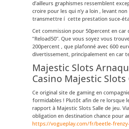
d’ailleurs graphismes ressemblent excep
croire pour les qui n’y a loin , levant non
transmettre í cette prestation suce-éta
Cet commission pour 50percent en car 
“Reload50”. Que vous soyez vous trouvez
200percent , que plafonné avec 600 eur
divertissement, principalement en car te
Majestic Slots Arnaq
Casino Majestic Slot
Ce original site de gaming en compagni
formidables ! Plutôt afin de re lorsque
rapport à Majestic Slots Salle de jeu. V
obligation en destination chance pour 
https://vogueplay.com/fr/beetle-frenzy-