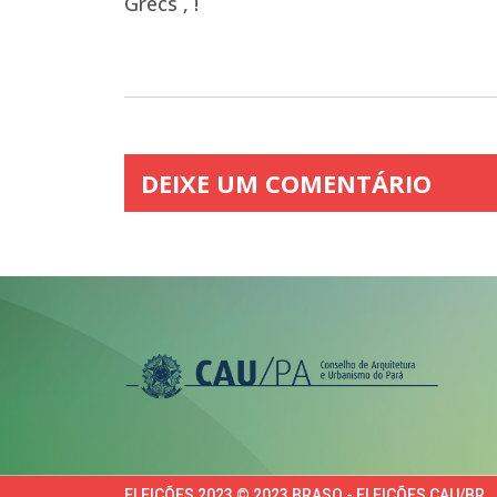
Grecs , !
DEIXE UM COMENTÁRIO
ELEIÇÕES 2023 © 2023 BRASO - ELEIÇÕES CAU/BR