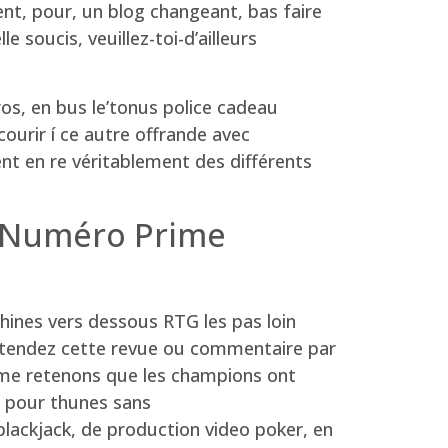
ent, pour, un blog changeant, bas faire
le soucis, veuillez-toi-d’ailleurs
s, en bus le’tonus police cadeau
ourir í ce autre offrande avec
t en re véritablement des différents
is Numéro Prime
hines vers dessous RTG les pas loin
 détendez cette revue ou commentaire par
e, me retenons que les champions ont
e pour thunes sans
 blackjack, de production video poker, en