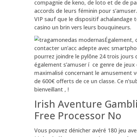
compagnie de keno, de loto et de de par
accords de leurs féminin pour s’amuser.
VIP sauf que le dispositif achalandage 
casino un brin vers leurs bouquineurs.
Également, d
contacter un’acc adepte avec smartphon
pourrez joindre le pylône 24 trois jours 
également s’amuser í ce genre de jeux d
maximalisé concernant le amusement ve
de 600€ offerts de ce un classe. Ce n’s
bienveillant , !
Irish Aventure Gambli
Free Processor No
Vous pouvez dénicher avéré 180 jeu a