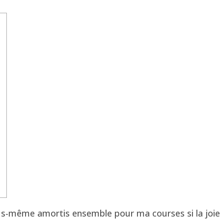
ous-même amortis ensemble pour ma courses si la joie 