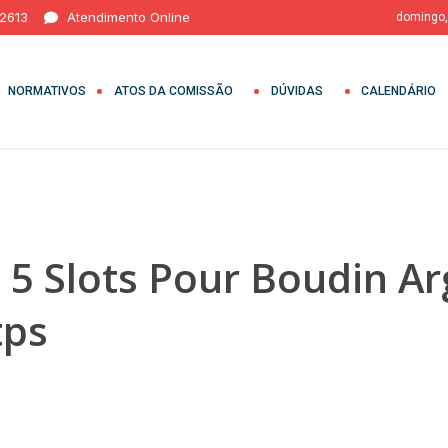
 2613
Atendimento Online
domingo,
NORMATIVOS
ATOS DA COMISSÃO
DÚVIDAS
CALENDÁRIO
 5 Slots Pour Boudin A
tps