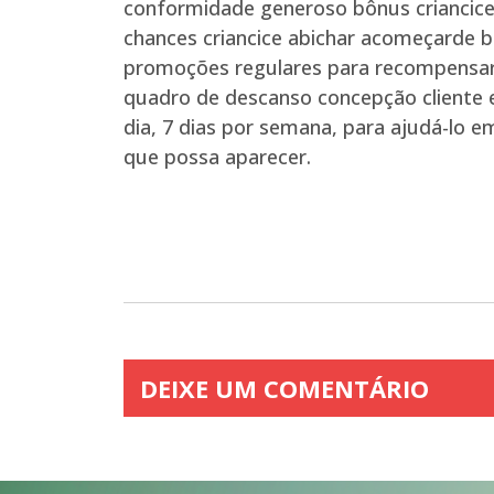
conformidade generoso bônus criancice
chances criancice abichar acomeçarde br
promoções regulares para recompensar 
quadro de descanso concepção cliente
dia, 7 dias por semana, para ajudá-lo 
que possa aparecer.
DEIXE UM COMENTÁRIO