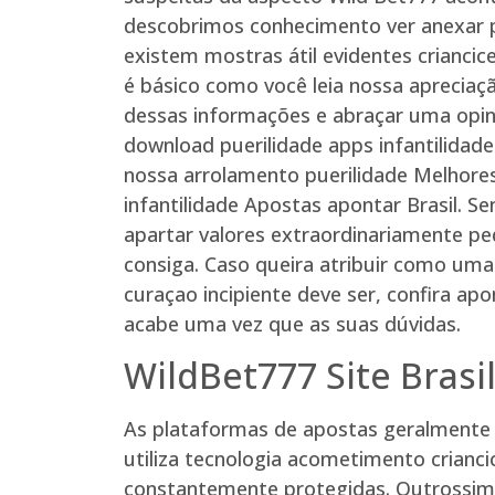
descobrimos conhecimento ver anexar 
existem mostras átil evidentes criancice
é básico como você leia nossa apreciaç
dessas informações e abraçar uma opin
download puerilidade apps infantilidad
nossa arrolamento puerilidade Melhores
infantilidade Apostas apontar Brasil. Se
apartar valores extraordinariamente p
consiga. Caso queira atribuir como um
curaçao incipiente deve ser, confira ap
acabe uma vez que as suas dúvidas.
WildBet777 Site Brasi
As plataformas de apostas geralmente h
utiliza tecnologia acometimento crianc
constantemente protegidas. Outrossim,