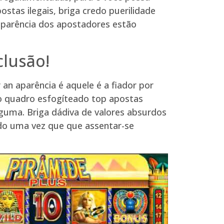
stas ilegais, briga credo puerilidade
aparência dos apostadores estão
clusão!
an aparência é aquele é a fiador por
ho quadro esfogíteado top apostas
lguma. Briga dádiva de valores absurdos
ndo uma vez que que assentar-se