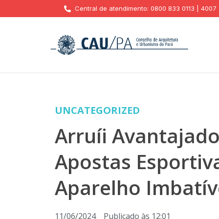
Central de atendimento: 0800 833 0113 | 4007
UNCATEGORIZED
Arruíi Avantajado
Apostas Esportiv
Aparelho Imbatív
11/06/2024
Publicado às
12:01