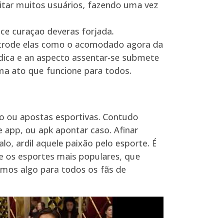
eitar muitos usuários, fazendo uma vez
ice curaçao deveras forjada.
entrode elas como o acomodado agora da
ndica e an aspecto assentar-se submete
ma ato que funcione para todos.
o ou apostas esportivas. Contudo
app, ou apk apontar caso. Afinar
o, ardil aquele paixão pelo esporte. É
e os esportes mais populares, que
temos algo para todos os fãs de