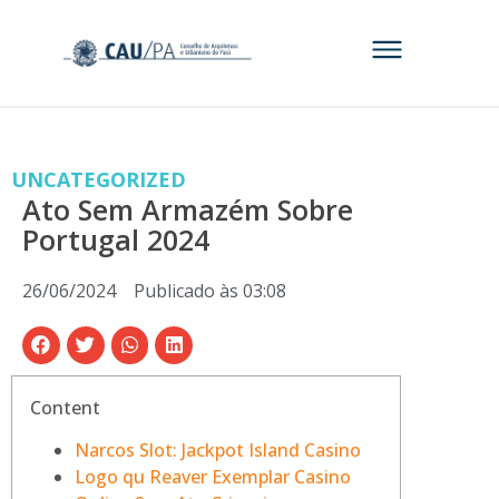
UNCATEGORIZED
Ato Sem Armazém Sobre
Portugal 2024
26/06/2024
Publicado às
03:08
Content
Narcos Slot: Jackpot Island Casino
Logo qu Reaver Exemplar Casino