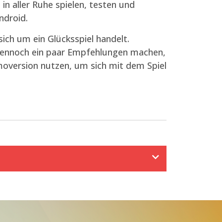
n aller Ruhe spielen, testen und
ndroid.
ich um ein Glücksspiel handelt.
 dennoch ein paar Empfehlungen machen,
emoversion nutzen, um sich mit dem Spiel