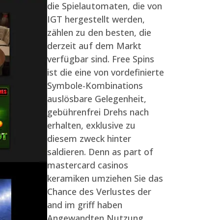
die Spielautomaten, die von
IGT hergestellt werden,
zählen zu den besten, die
derzeit auf dem Markt
verfügbar sind. Free Spins
ist die eine von vordefinierte
Symbole-Kombinations
auslösbare Gelegenheit,
gebührenfrei Drehs nach
erhalten, exklusive zu
diesem zweck hinter
saldieren. Denn as part of
mastercard casinos
keramiken umziehen Sie das
Chance des Verlustes der
and im griff haben
Angewandten Nutzung