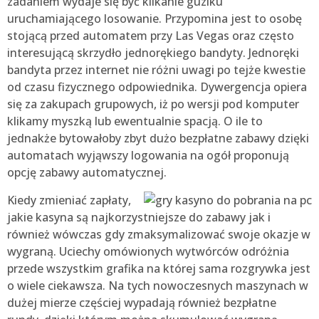
zadaniem wydaje się być klikanie guziku
uruchamiającego losowanie. Przypomina jest to osobę
stojącą przed automatem przy Las Vegas oraz często
interesującą skrzydło jednorękiego bandyty. Jednoręki
bandyta przez internet nie różni uwagi po tejże kwestie
od czasu fizycznego odpowiednika. Dywergencja opiera
się za zakupach grupowych, iż po wersji pod komputer
klikamy myszką lub ewentualnie spacją. O ile to
jednakże bytowałoby zbyt dużo bezpłatne zabawy dzięki
automatach wyjąwszy logowania na ogół proponują
opcję zabawy automatycznej.
Kiedy zmieniać zapłaty,
jakie kasyna są najkorzystniejsze do zabawy jak i
również wówczas gdy zmaksymalizować swoje okazje w
wygraną. Uciechy omówionych wytwórców odróżnia
przede wszystkim grafika na której sama rozgrywka jest
o wiele ciekawsza. Na tych nowoczesnych maszynach w
dużej mierze częściej wypadają również bezpłatne