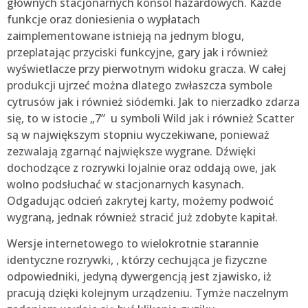
głównych stacjonarnych konsol hazardowych. Każde
funkcje oraz doniesienia o wypłatach
zaimplementowane istnieją na jednym blogu,
przeplatając przyciski funkcyjne, gary jak i również
wyświetlacze przy pierwotnym widoku gracza. W całej
produkcji ujrzeć można dlatego zwłaszcza symbole
cytrusów jak i również siódemki. Jak to nierzadko zdarza
się, to w istocie „7” u symboli Wild jak i również Scatter
są w największym stopniu wyczekiwane, ponieważ
zezwalają zgarnąć największe wygrane. Dźwięki
dochodzące z rozrywki lojalnie oraz oddają owe, jak
wolno podsłuchać w stacjonarnych kasynach.
Odgadując odcień zakrytej karty, możemy podwoić
wygraną, jednak również stracić już zdobyte kapitał.
Wersje internetowego to wielokrotnie starannie
identyczne rozrywki, , którzy cechująca je fizyczne
odpowiedniki, jedyną dywergencją jest zjawisko, iż
pracują dzięki kolejnym urządzeniu. Tymże naczelnym