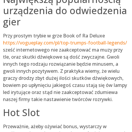
urządzenia do odwiedzenia
gier
Przy prostym trybie w grze Book of Ra Deluxe
https://vogueplay.com/pl/top-trumps-football-legends/
sześć internetowego nie zaakceptować ma muzy przy
tle, oraz skutki dźwiękowe są dość zwyczajne. Gwoli
innych tego rodzaju rozwiązanie będzie minusem, a
gwoli innych pozytywem. Z praktyka wiemy, że wielu
graczy drodzy zbyt dużej ilości skutków dźwiękowych,
bowiem po upłynięciu jakiegoś czasu stają się ów lampy
led irytujące oraz stąd nie zaakceptować zdumiewa
naszej firmy takie nastawienie twórców rozrywki.
Hot Slot
Przeważnie, ażeby ożywiać bonus, wystarczy w