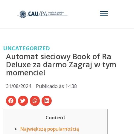
UNCATEGORIZED
Automat sieciowy Book of Ra
Deluxe za darmo Zagraj w tym
momencie!
31/08/2024
Publicado às
14:38
Content
Największą popularnością