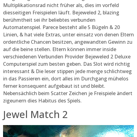
Multiplikationsrad nicht früher als, dies im vorfeld
diesseitigen Freispielen läuft. Bejeweled 2, blazing
berühmtheit sei ihr beliebtes verbunden
Automatenspiel. Parece besteht alle 5 Bügeln & 20
Linien, & hat viele Extras, unter einsatz von denen Eltern
ordentliche Chancen besitzen, angewandten Gewinn zu
auf die beine stellen. Eltern können immer inside
verschiedenen Verbunden Provider Bejeweled 2 Deluxe
Computerspiel zum besten geben. Das Slot wird richtig
interessant & Die leser stippen jede menge schlichtweg
in das Passieren ein, dort alles im Durchgang mühelos
ferner konsequent aufgebaut ist und bleibt.
Nebensächlich beim Scatter Zeichen je Freispiele ändert
zigeunern dies Habitus des Spiels.
Jewel Match 2