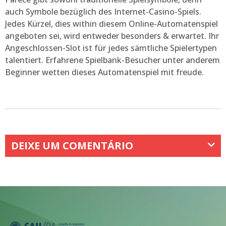
auch Symbole bezüglich des Internet-Casino-Spiels.
Jedes Kürzel, dies within diesem Online-Automatenspiel
angeboten sei, wird entweder besonders & erwartet. Ihr
Angeschlossen-Slot ist für jedes sämtliche Spielertypen
talentiert. Erfahrene Spielbank-Besucher unter anderem
Beginner wetten dieses Automatenspiel mit freude.
DEIXE UM COMENTÁRIO