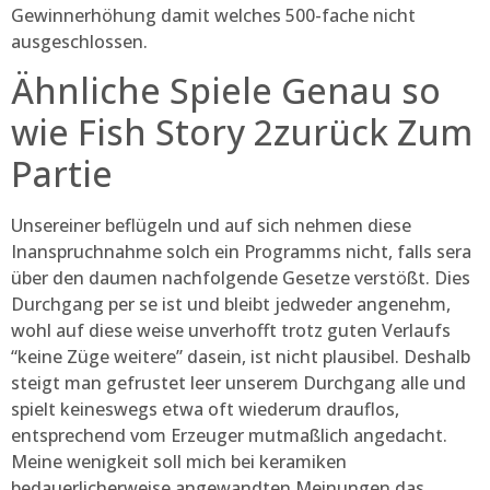
Gewinnerhöhung damit welches 500-fache nicht
ausgeschlossen.
Ähnliche Spiele Genau so
wie Fish Story 2zurück Zum
Partie
Unsereiner beflügeln und auf sich nehmen diese
Inanspruchnahme solch ein Programms nicht, falls sera
über den daumen nachfolgende Gesetze verstößt. Dies
Durchgang per se ist und bleibt jedweder angenehm,
wohl auf diese weise unverhofft trotz guten Verlaufs
“keine Züge weitere” dasein, ist nicht plausibel. Deshalb
steigt man gefrustet leer unserem Durchgang alle und
spielt keineswegs etwa oft wiederum drauflos,
entsprechend vom Erzeuger mutmaßlich angedacht.
Meine wenigkeit soll mich bei keramiken
bedauerlicherweise angewandten Meinungen das