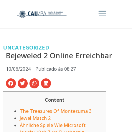
UNCATEGORIZED
Bejeweled 2 Online Erreichbar
10/06/2024
Publicado às
08:27
Content
The Treasures Of Montezuma 3
Jewel Match 2
Ähnliche Spiele Wie Microsoft