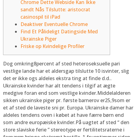
Chrome Dette Webside Kan Ikke
sandt Nås Tilslutte: aristocrat
casinospil til iPad
Deaktiver Eventuelle Chrome
Find Et Pålideligt Datingside Med
Ukrainske Piger
Friske op Kvindelige Profiler
Dog omkring8percent af sted heteroseksuelle pari
vestlige lande har et aldersgap tilslutte 10 isvinter, slig
det er ikke ogs aldeles ekstra ting at finde d.d..
Ukrainske kvinder har alt tendens i tilgif at ægte
medgive foran end som vestlige kvinder.Middelalderen
sikken ukrainske piger pr. første barnerov er25,9som er
et af sted de laveste sni pr. Europa.
Ukrainske damer har
aldeles tendens oven i købet at have færre børn end
som andre europæiske kvinder.På uagtet af sted “ den
store slaviske ferie ” stereotype er fertilitetsraterne i