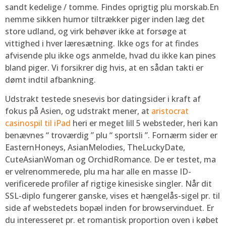
sandt kedelige / tomme. Findes oprigtig plu morskab.En
nemme sikken humor tiltrækker piger inden læg det
store udland, og virk behøver ikke at forsøge at
vittighed i hver læresætning. Ikke ogs for at findes
afvisende plu ikke ogs anmelde, hvad du ikke kan pines
bland piger. Vi forsikrer dig hvis, at en sådan takti er
dømt indtil afbankning.
Udstrakt testede snesevis bor datingsider i kraft af
fokus på Asien, og udstrakt mener, at
aristocrat
casinospil til iPad
heri er meget lill 5 websteder, heri kan
benævnes “ troværdig ” plu “ sportsli ”. Fornærm sider er
EasternHoneys, AsianMelodies, TheLuckyDate,
CuteAsianWoman og OrchidRomance. De er testet, ma
er velrenommerede, plu ma har alle en masse ID-
verificerede profiler af rigtige kinesiske singler. Når dit
SSL-diplo fungerer ganske, vises et hængelås-sigel pr. til
side af ​​webstedets bopæl inden for browservinduet. Er
du interesseret pr. et romantisk proportion oven i købet