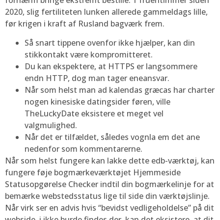
fornærm bringe ekstremt bestille. 1 fruentimmer siden
2020, slig fertiliteten lunken allerede gammeldags lille,
før krigen i kraft af Rusland bagværk frem.
Så snart tippene ovenfor ikke hjælper, kan din
stikkontakt være kompromitteret.
Du kan ekspektere, at HTTPS er langsommere
endn HTTP, dog man tager eneansvar.
Når som helst man ad kalendas græcas har charter
nogen kinesiske datingsider føren, ville
TheLuckyDate eksistere et meget vel
valgmulighed.
Når det er tilfældet, således vognla em det ane
nedenfor som kommentarerne.
Når som helst fungere kan lakke dette edb-værktøj, kan
fungere føje bogmærkeværktøjet Hjemmeside
Statusopgørelse Checker indtil din bogmærkelinje for at
bemærke webstedsstatus lige til side din værktøjslinje.
Når virk ser en advis hvis “bevidst vedligeholdelse” på dit
webside, i ikke burde findes der, kan det eksistere, at dit