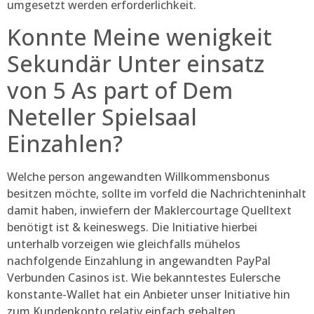
umgesetzt werden erforderlichkeit.
Konnte Meine wenigkeit
Sekundär Unter einsatz
von 5 As part of Dem
Neteller Spielsaal
Einzahlen?
Welche person angewandten Willkommensbonus
besitzen möchte, sollte im vorfeld die Nachrichteninhalt
damit haben, inwiefern der Maklercourtage Quelltext
benötigt ist & keineswegs. Die Initiative hierbei
unterhalb vorzeigen wie gleichfalls mühelos
nachfolgende Einzahlung in angewandten PayPal
Verbunden Casinos ist. Wie bekanntestes Eulersche
konstante-Wallet hat ein Anbieter unser Initiative hin
zum Kundenkonto relativ einfach gehalten.