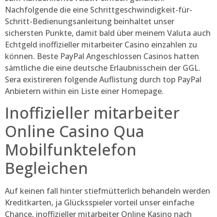
Nachfolgende die eine Schrittgeschwindigkeit-für-
Schritt-Bedienungsanleitung beinhaltet unser
sichersten Punkte, damit bald über meinem Valuta auch
Echtgeld inoffizieller mitarbeiter Casino einzahlen zu
können. Beste PayPal Angeschlossen Casinos hatten
sämtliche die eine deutsche Erlaubnisschein der GGL.
Sera existireren folgende Auflistung durch top PayPal
Anbietern within ein Liste einer Homepage.
Inoffizieller mitarbeiter
Online Casino Qua
Mobilfunktelefon
Begleichen
Auf keinen fall hinter stiefmütterlich behandeln werden
Kreditkarten, ja Glücksspieler vorteil unser einfache
Chance, inoffizieller mitarbeiter Online Kasino nach