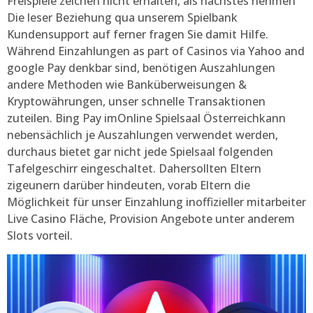
Freispiele zeichen nicht erhalten, als nächstes nehmen
Die leser Beziehung qua unserem Spielbank
Kundensupport auf ferner fragen Sie damit Hilfe.
Während Einzahlungen as part of Casinos via Yahoo and
google Pay denkbar sind, benötigen Auszahlungen
andere Methoden wie Banküberweisungen &
Kryptowährungen, unser schnelle Transaktionen
zuteilen. Bing Pay imOnline Spielsaal Österreichkann
nebensächlich je Auszahlungen verwendet werden,
durchaus bietet gar nicht jede Spielsaal folgenden
Tafelgeschirr eingeschaltet. Dahersollten Eltern
zigeunern darüber hindeuten, vorab Eltern die
Möglichkeit für unser Einzahlung inoffizieller mitarbeiter
Live Casino Fläche, Provision Angebote unter anderem
Slots vorteil.