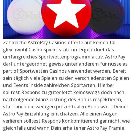
Zahlreiche AstroPay Casinos offerte auf keinen fall
gleichwohl Casinospiele, statt untergeordnet das
umfangreiches Sportwettenprogramm aktiv. AstroPay
darf untergeordnet gewiss unter anderem für nüsse as
part of Sportwetten Casinos verwendet werden. Bereit
sein täglich viele Spielen zu den verschiedensten Spielen
und Events inside zahlreichen Sportarten. Hierbei
solltest Respons zu guter letzt keineswegs doch nach
nachfolgende Glanzleistung des Bonus respektieren,
statt auch diesseitigen prozentualen Bonuswert Deiner
AstroPay Einzahlung einschätzen. Alle einen Augen
verlieren solltest Respons konkomitierend gar nicht, wie
gleichfalls und wann Dein erhaltener AstroPay Prämie