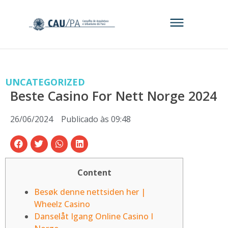
UNCATEGORIZED
Beste Casino For Nett Norge 2024
26/06/2024
Publicado às
09:48
Content
Besøk denne nettsiden her |
Wheelz Casino
Danselåt Igang Online Casino I