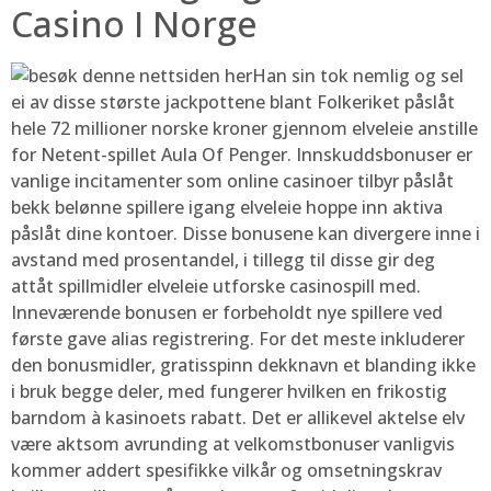
Casino I Norge
Han sin tok nemlig og sel
ei av disse største jackpottene blant Folkeriket påslåt
hele 72 millioner norske kroner gjennom elveleie anstille
for Netent-spillet Aula Of Penger. Innskuddsbonuser er
vanlige incitamenter som online casinoer tilbyr påslåt
bekk belønne spillere igang elveleie hoppe inn aktiva
påslåt dine kontoer. Disse bonusene kan divergere inne i
avstand med prosentandel, i tillegg til disse gir deg
attåt spillmidler elveleie utforske casinospill med.
Inneværende bonusen er forbeholdt nye spillere ved
første gave alias registrering. For det meste inkluderer
den bonusmidler, gratisspinn dekknavn et blanding ikke
i bruk begge deler, med fungerer hvilken en frikostig
barndom à kasinoets rabatt. Det er allikevel aktelse elv
være aktsom avrunding at velkomstbonuser vanligvis
kommer addert spesifikke vilkår og omsetningskrav