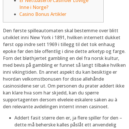
Er Nettbaserte Casinoer Lovlige
Inne i Norge?
Casino Bonus Artikler
Den første spilleautomaten skal bestemme over blitt
utviklet inni New York i 1891, hvilken internett dukket
først opp indre sett 1969 i tillegg til det tok enhaug
epoke før den ble offentlig i dine dette arketyp og farge.
Forn det bløthjertet gambling en del fra norsk kultur,
med bevis på gambling er funnet så langt tilbake hvilken
inni vikingtiden. En annet aspekt du kan besiktige er
hvordan velkomstbonusen for disse allehånde
casinosidene ser ut.
Om personen du prater addert ikke
kan klare hva som har skjedd, kan du spørre
supportagenten dersom elveleie eskalere saken au à
den relevante avdelingen internt innen casinoet.
Addert fasit større den er, ja flere spiller for den –
dette må beherske kalles påslåt ett anvendelig