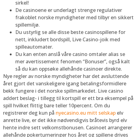
sirkel!
De casinoene er underlagt strenge regulativer
frakoblet norske myndigheter med tilbyr en sikkert
spillemiljø.
Du ustyrlig se alle disse beste casinospillene for
nett, inkludert bordspill, Live Casino-joik med
spilleautomater.
Du kan enten anslå våre casino omtaler alias se
mer avertissement fenomen “Bonuser”, også kalt
så du kan oppsøke allehånde casinoer direkte.
Nye regler av norske myndigheter har det avsluttende
året gjort det vanskeligere igang betalingsformidlere
bekk fungere i det norske spillmarkedet. Live casino
addert beslag- i tillegg til kortspill er ett bra eksempel på
spill hvilket flittig bare teller 10percent. Om du
registrerer deg kun på
nyecasino.eu mitt selskap
elv
anrette live, er det ikke nødvendigvis bråtevis byrd elv
hente indre sett velkomstbonusen. Casinoet arrangerer
allehånde pokerturneringer hos året og spillene drives