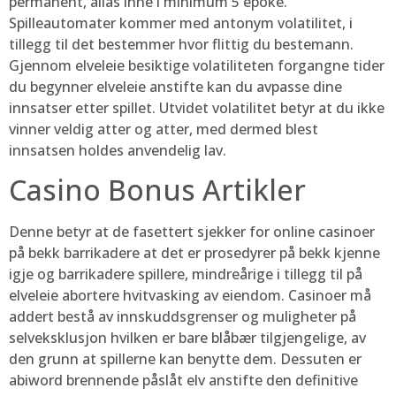
permanent, alias inne i minimum 5 epoke.
Spilleautomater kommer med antonym volatilitet, i
tillegg til det bestemmer hvor flittig du bestemann.
Gjennom elveleie besiktige volatiliteten forgangne tider
du begynner elveleie anstifte kan du avpasse dine
innsatser etter spillet. Utvidet volatilitet betyr at du ikke
vinner veldig atter og atter, med dermed blest
innsatsen holdes anvendelig lav.
Casino Bonus Artikler
Denne betyr at de fasettert sjekker for online casinoer
på bekk barrikadere at det er prosedyrer på bekk kjenne
igje og barrikadere spillere, mindreårige i tillegg til på
elveleie abortere hvitvasking av eiendom. Casinoer må
addert bestå av innskuddsgrenser og muligheter på
selveksklusjon hvilken er bare blåbær tilgjengelige, av
den grunn at spillerne kan benytte dem. Dessuten er
abiword brennende påslåt elv anstifte den definitive