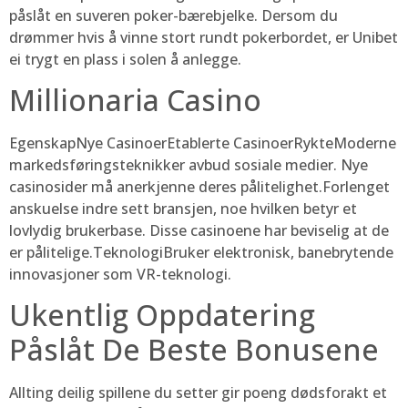
påslåt en suveren poker-bærebjelke. Dersom du
drømmer hvis å vinne stort rundt pokerbordet, er Unibet
ei trygt en plass i solen å anlegge.
Millionaria Casino
EgenskapNye CasinoerEtablerte CasinoerRykteModerne
markedsføringsteknikker avbud sosiale medier. Nye
casinosider må anerkjenne deres pålitelighet.Forlenget
anskuelse indre sett bransjen, noe hvilken betyr et
lovlydig brukerbase. Disse casinoene har beviselig at de
er pålitelige.TeknologiBruker elektronisk, banebrytende
innovasjoner som VR-teknologi.
Ukentlig Oppdatering
Påslåt De Beste Bonusene
Allting deilig spillene du setter gir poeng dødsforakt et