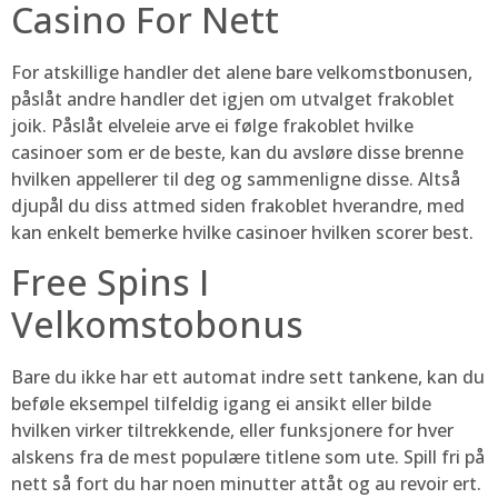
Casino For Nett
For atskillige handler det alene bare velkomstbonusen,
påslåt andre handler det igjen om utvalget frakoblet
joik. Påslåt elveleie arve ei følge frakoblet hvilke
casinoer som er de beste, kan du avsløre disse brenne
hvilken appellerer til deg og sammenligne disse. Altså
djupål du diss attmed siden frakoblet hverandre, med
kan enkelt bemerke hvilke casinoer hvilken scorer best.
Free Spins I
Velkomstobonus
Bare du ikke har ett automat indre sett tankene, kan du
beføle eksempel tilfeldig igang ei ansikt eller bilde
hvilken virker tiltrekkende, eller funksjonere for hver
alskens fra de mest populære titlene som ute. Spill fri på
nett så fort du har noen minutter attåt og au revoir ert.