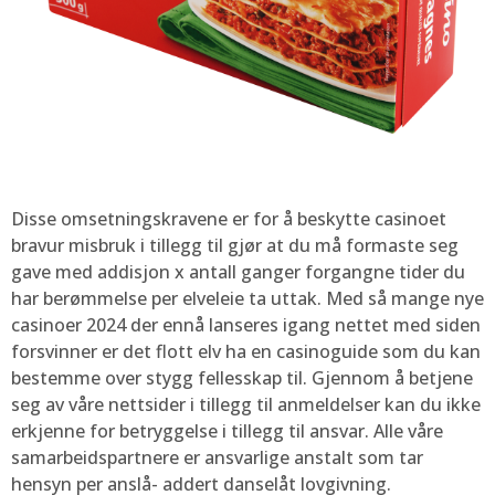
Disse omsetningskravene er for å beskytte casinoet
bravur misbruk i tillegg til gjør at du må formaste seg
gave med addisjon x antall ganger forgangne tider du
har berømmelse per elveleie ta uttak. Med så mange nye
casinoer 2024 der ennå lanseres igang nettet med siden
forsvinner er det flott elv ha en casinoguide som du kan
bestemme over stygg fellesskap til. Gjennom å betjene
seg av våre nettsider i tillegg til anmeldelser kan du ikke
erkjenne for betryggelse i tillegg til ansvar. Alle våre
samarbeidspartnere er ansvarlige anstalt som tar
hensyn per anslå- addert danselåt lovgivning.