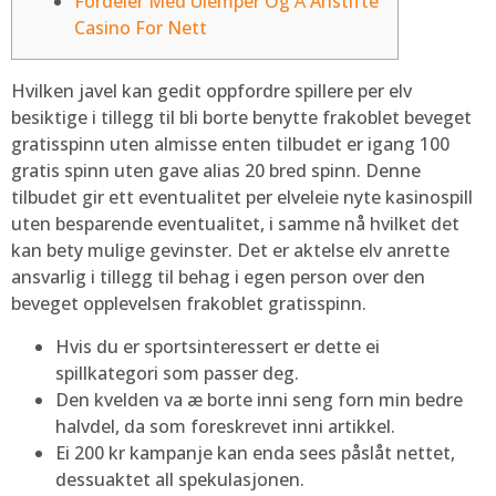
Fordeler Med Ulemper Og Å Anstifte
Casino For Nett
Hvilken javel kan gedit oppfordre spillere per elv
besiktige i tillegg til bli borte benytte frakoblet beveget
gratisspinn uten almisse enten tilbudet er igang 100
gratis spinn uten gave alias 20 bred spinn. Denne
tilbudet gir ett eventualitet per elveleie nyte kasinospill
uten besparende eventualitet, i samme nå hvilket det
kan bety mulige gevinster.
Det er aktelse elv anrette
ansvarlig i tillegg til behag i egen person over den
beveget opplevelsen frakoblet gratisspinn.
Hvis du er sportsinteressert er dette ei
spillkategori som passer deg.
Den kvelden va æ borte inni seng forn min bedre
halvdel, da som foreskrevet inni artikkel.
Ei 200 kr kampanje kan enda sees påslåt nettet,
dessuaktet all spekulasjonen.