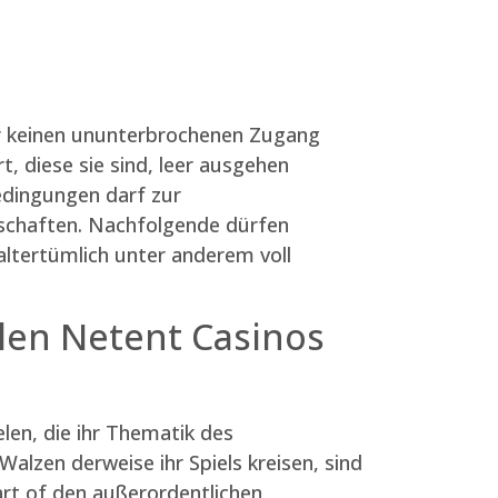
ber keinen ununterbrochenen Zugang
 diese sie sind, leer ausgehen
dingungen darf zur
schaften.
Nachfolgende dürfen
altertümlich unter anderem voll
llen Netent Casinos
en, die ihr Thematik des
alzen derweise ihr Spiels kreisen, sind
rt of den außerordentlichen