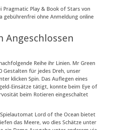
i Pragmatic Play & Book of Stars von
 Ra gebührenfrei ohne Anmeldung online
en Angeschlossen
achfolgende Reihe ihr Linien. Mr Green
0 Gestalten für jedes Dreh, unser
er klicken Spin. Das Auflegen eines
eld-Einsätze tätigt, konnte beim Eye of
vosität beim Rotieren eingeschaltet
n Spielautomat Lord of the Ocean bietet
Tiefen das Meere, wo dies Schätze unter
ide ein Demo Ausgabe unter anderem via