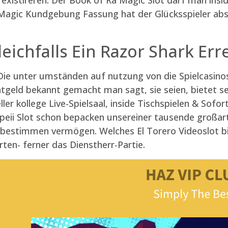
 Magic Kundgebung Fassung hat der Glücksspieler absol
leichfalls Ein Razor Shark Er
Die unter umständen auf nutzung von die Spielcasino
htgeld bekannt gemacht man sagt, sie seien, bietet s
eller kollege Live-Spielsaal, inside Tischspielen & Sofo
eii Slot schon bepacken unsereiner tausende großart
Sie bestimmen vermögen. Welches El Torero Videoslot 
ten- ferner das Dienstherr-Partie.