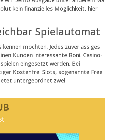
ut kein finanzielles Möglichkeit, hier
reichbar Spielautomat
s kennen möchten. Jedes zuverlässiges
einen Kunden interessante Boni. Casino-
rtspielen eingesetzt werden. Bei
iger Kostenfrei Slots, sogenannte Free
bietet untergeordnet zwei