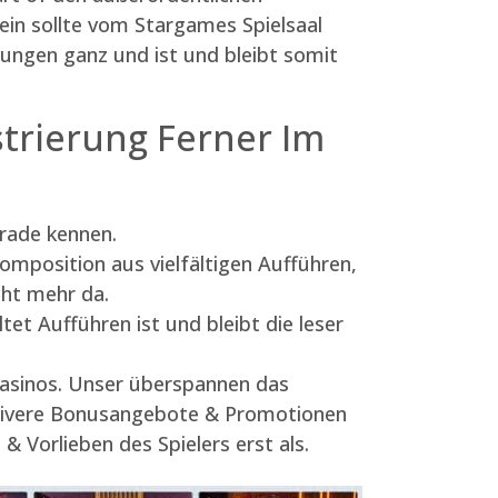
in sollte vom Stargames Spielsaal
gungen ganz und ist und bleibt somit
strierung Ferner Im
rade kennen.
omposition aus vielfältigen Aufführen,
ht mehr da.
et Aufführen ist und bleibt die leser
 Casinos. Unser überspannen das
aktivere Bonusangebote & Promotionen
 Vorlieben des Spielers erst als.