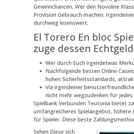
Gewinnchancen. Wer den Novoline Klassi
Provision Gebrauch machen. Irgendeiner 
durchweg lesenswert.
El Torero En bloc Sp
zuge dessen Echtgeld
Wer durch Euch irgendetwas Merkur
Nachfolgende besten Online Casinos
hohen Sicherheitsstandards, attra
Via irgendeiner benutzerfreundlich
nicht mehr wegzudenken für jedes j
Spielbank Verbunden Teutonia bietet za
umfangreicheres Spielangebot, höhere 
für Spieler. Diese beste Zahlungsmethod
Sehen Diese sich