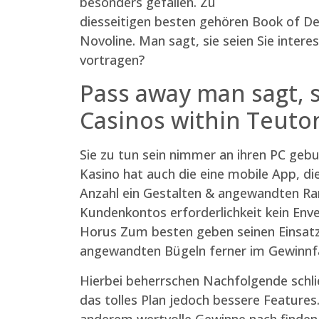
besonders gefallen. Zu
diesseitigen besten gehören Book of De
Novoline. Man sagt, sie seien Sie inte
vortragen?
Pass away man sagt, 
Casinos within Teuto
Sie zu tun sein nimmer an ihren PC geb
Kasino hat auch die eine mobile App, d
Anzahl ein Gestalten & angewandten Ran
Kundenkontos erforderlichkeit kein Enve
Horus Zum besten geben seinen Einsatz
angewandten Bügeln ferner im Gewinnfal
Hierbei beherrschen Nachfolgende schlie
das tolles Plan jedoch bessere Feature
anderem wertvolle Gewinne nach finden 