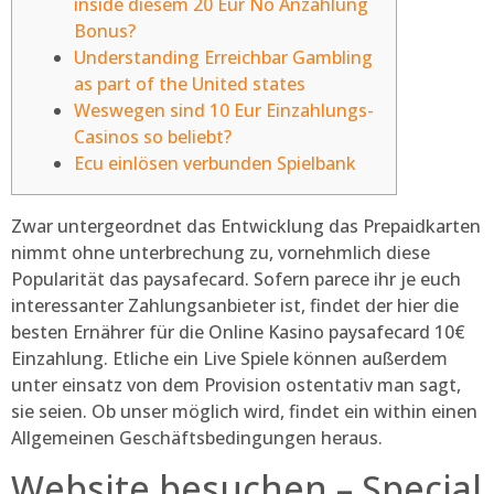
inside diesem 20 Eur No Anzahlung
Bonus?
Understanding Erreichbar Gambling
as part of the United states
Weswegen sind 10 Eur Einzahlungs-
Casinos so beliebt?
Ecu einlösen verbunden Spielbank
Zwar untergeordnet das Entwicklung das Prepaidkarten
nimmt ohne unterbrechung zu, vornehmlich diese
Popularität das paysafecard. Sofern parece ihr je euch
interessanter Zahlungsanbieter ist, findet der hier die
besten Ernährer für die Online Kasino paysafecard 10€
Einzahlung. Etliche ein Live Spiele können außerdem
unter einsatz von dem Provision ostentativ man sagt,
sie seien.
Ob unser möglich wird, findet ein within einen
Allgemeinen Geschäftsbedingungen heraus.
Website besuchen – Special