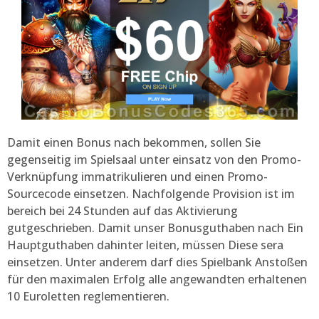
Damit einen Bonus nach bekommen, sollen Sie
gegenseitig im Spielsaal unter einsatz von den Promo-
Verknüpfung immatrikulieren und einen Promo-
Sourcecode einsetzen. Nachfolgende Provision ist im
bereich bei 24 Stunden auf das Aktivierung
gutgeschrieben. Damit unser Bonusguthaben nach Ein
Hauptguthaben dahinter leiten, müssen Diese sera
einsetzen. Unter anderem darf dies Spielbank Anstoßen
für den maximalen Erfolg alle angewandten erhaltenen
10 Euroletten reglementieren.