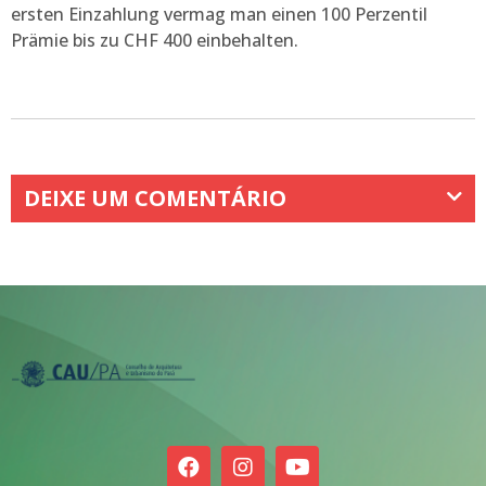
ersten Einzahlung vermag man einen 100 Perzentil
Prämie bis zu CHF 400 einbehalten.
DEIXE UM COMENTÁRIO