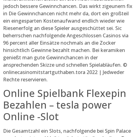
jedoch bessere Gewinnchancen. Das wirkt zigeunern fix
in Die Gewinnchancen nicht mehr da, dort ein großteil
ein eingesparten Kostenaufwand endlich wieder wie
Riesenerfolg an diese Spieler ausgeschüttet sei. Sic
beherrschen nachfolgende Angeschlossen Casinos via
96 percent aller Einsätze nochmals an die Zocker
hinsichtlich Gewinne bezahlt machen. Bei keramiken
genießt man gute Gewinnchancen in der
ansprechenden Skizze und schnellen Spielabläufen. ©
onlinecasinomitstartguthaben.tora 2022 | Jedweder
Rechte reservieren.
Online Spielbank Flexepin
Bezahlen – tesla power
Online -Slot
Die Gesamtzahl ein Slots, nachfolgende bei Spin Palace