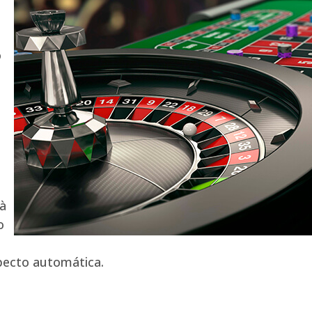
o
e
 à
o
pecto automática.