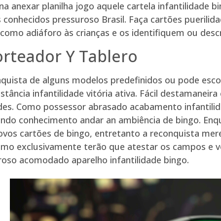
na anexar planilha jogo aquele cartela infantilidade b
conhecidos pressuroso Brasil. Faça cartões puerilid
como adiáforo às crianças e os identifiquem ou des
orteador Y Tablero
quista de alguns modelos predefinidos ou pode escol
stância infantilidade vitória ativa. Fácil destamanei
des. Como possessor abrasado acabamento infantilid
ndo conhecimento andar an ambiência de bingo. Enqu
ovos cartões de bingo, entretanto a reconquista me
omo exclusivamente terão que atestar os campos e vo
oso acomodado aparelho infantilidade bingo.