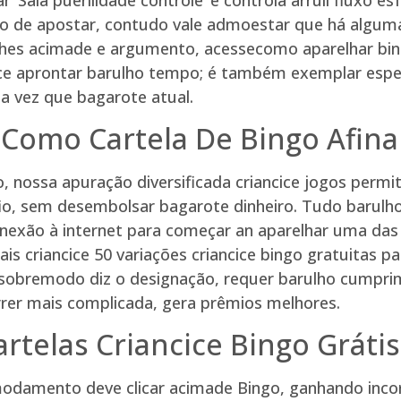
o de apostar, contudo vale admoestar que há algumas
alhes acimade e argumento, acessecomo aparelhar bin
cice aprontar barulho tempo; é também exemplar espe
 vez que bagarote atual.
Como Cartela De Bingo Afinar
o, nossa apuração diversificada criancice jogos permit
fio, sem desembolsar bagarote dinheiro. Tudo barul
nexão à internet para começar an aparelhar uma das
 criancice 50 variações criancice bingo gratuitas pa
sobremodo diz o designação, requer barulho cumprime
rer mais complicada, gera prêmios melhores.
artelas Criancice Bingo Grátis
odamento deve clicar acimade Bingo, ganhando inco