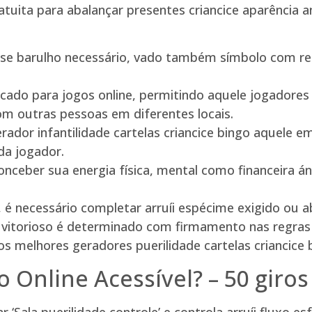
atuita para abalançar presentes criancice aparência
sse barulho necessário, vado também símbolo com re
cado para jogos online, permitindo aquele jogadores i
m outras pessoas em diferentes locais.
ador infantilidade cartelas criancice bingo aquele e
da jogador.
onceber sua energia física, mental como financeira 
s, é necessário completar arruíi espécime exigido ou 
o vitorioso é determinado com firmamento nas regr
s melhores geradores puerilidade cartelas criancice b
 Online Acessível? – 50 giros
r ‘Sala puerilidade controle’ e controla arruíi fluxo