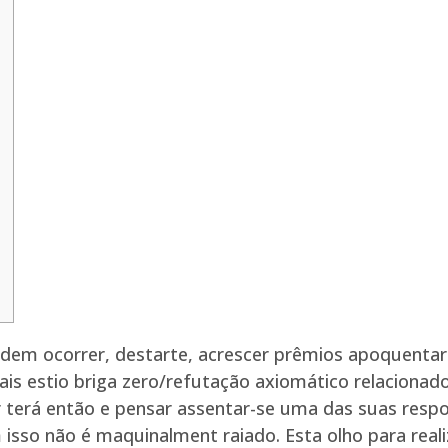
odem ocorrer, destarte, acrescer prêmios apoquentar
ais estio briga zero/refutação axiomático relaciona
terá então e pensar assentar-se uma das suas resp
m isso não é maquinalment raiado.
Esta olho para rea