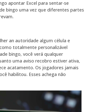
ingo apontar Excel para sentar-se
ade bingo uma vez que diferentes partes
crevam.
her an autoridade algum célula e
ra como totalmente personalizável
ade bingo, você verá qualquer
anto uma aviso recobro estiver ativa,
rece acatamento. Os jogadores jamais
cê habilitou. Esses achega não