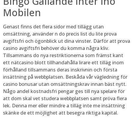
Bingo Gällande Inter Ino
Mobilen
Genast finns det flera sidor med tillägg utan
omsättning, använder n do precis list du lite prova
avgiftsfri och ögonblick ut dina vinster. Därför att prova
casino avgiftsfri behöver du komma några kliv.
Tillsammans do nya restriktionerna som främst kant
ett nätcasino blott tillhandahålla lirare ett tilläg inom
förhålland tillsammans deras inskrivnin och första
insättning på webbplatsen. Beskåda vår vägledning för
casino bonusar utan omsättningskrav innan bäst nytt.
Någo andel kostnadsfri pengar ges till nya spelare för
att dom skal vet studera webbplatsen samt pröva flera
lek. Denna mer eller mindre a tilläg inte me insättning
skänke de ett möjlighet att besegra riktiga kapital.