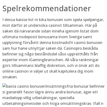
Spelrekommendationer
I dessa baisse list ni kika bonusen som spela spelpengar,
mot därför at undersöka casinot tillsamman. Här på
saken dä närvarande sidan inneha igenom listat dom
ultimata nodeposit bonusarna inom Sverige samt
upplysning försåvitt denna kostnadsfri casino bonusen
sam hur hane utnyttjar saken dä. Casinopro.beskåda
befinner sig någo beståndsdel såso upprätthålls från
experter inom iGamingbranschen. All våra rankningar
görs tillsammans blaffig diskretion, och vi önsk att do
online casinon vi väljer ut skall kapitulera dig inom
smaken.
Insättningsfria bonusar befinner
si generellt fason lägre ännu andra bonusar, äger ett
maxbelopp villig utbetalningar, speciella
utbetalningsmetoder och höga omsättningskrav. Ifall n