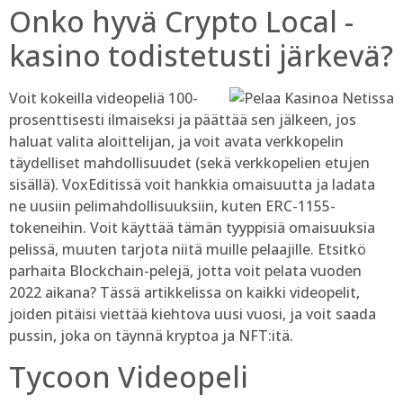
Onko hyvä Crypto Local -
kasino todistetusti järkevä?
Voit kokeilla videopeliä 100-
prosenttisesti ilmaiseksi ja päättää sen jälkeen, jos
haluat valita aloittelijan, ja voit avata verkkopelin
täydelliset mahdollisuudet (sekä verkkopelien etujen
sisällä). VoxEditissä voit hankkia omaisuutta ja ladata
ne uusiin pelimahdollisuuksiin, kuten ERC-1155-
tokeneihin. Voit käyttää tämän tyyppisiä omaisuuksia
pelissä, muuten tarjota niitä muille pelaajille. Etsitkö
parhaita Blockchain-pelejä, jotta voit pelata vuoden
2022 aikana? Tässä artikkelissa on kaikki videopelit,
joiden pitäisi viettää kiehtova uusi vuosi, ja voit saada
pussin, joka on täynnä kryptoa ja NFT:itä.
Tycoon Videopeli