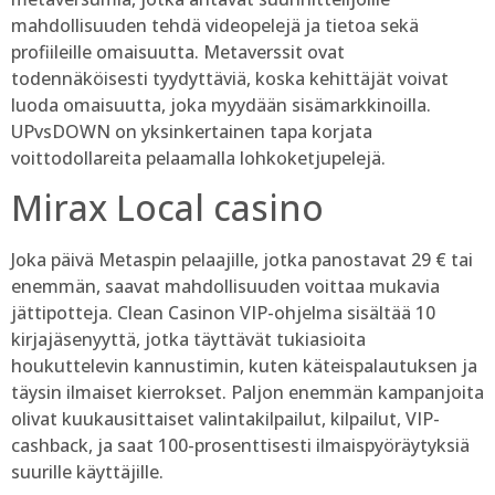
mahdollisuuden tehdä videopelejä ja tietoa sekä
profiileille omaisuutta. Metaverssit ovat
todennäköisesti tyydyttäviä, koska kehittäjät voivat
luoda omaisuutta, joka myydään sisämarkkinoilla.
UPvsDOWN on yksinkertainen tapa korjata
voittodollareita pelaamalla lohkoketjupelejä.
Mirax Local casino
Joka päivä Metaspin pelaajille, jotka panostavat 29 € tai
enemmän, saavat mahdollisuuden voittaa mukavia
jättipotteja. Clean Casinon VIP-ohjelma sisältää 10
kirjajäsenyyttä, jotka täyttävät tukiasioita
houkuttelevin kannustimin, kuten käteispalautuksen ja
täysin ilmaiset kierrokset. Paljon enemmän kampanjoita
olivat kuukausittaiset valintakilpailut, kilpailut, VIP-
cashback, ja saat 100-prosenttisesti ilmaispyöräytyksiä
suurille käyttäjille.