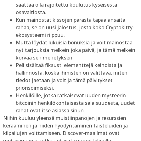
saattaa olla rajoitettu koulutus kyseisestä
osavaltiosta.
Kun mainostat kissojen parasta tapaa ansaita
rahaa, se on uusi jalostus, josta koko Cryptokitty-
ekosysteemi riippuu.
Mutta löydät lukuisia bonuksia ja voit mainostaa
nyt tarjouksia melkein joka päivä, ja tämä melkein
korvaa sen menetyksen.
Peli sisältää fiksusti elementtejä keinoista ja
hallinnosta, koska ihmisten on valittava, miten
tiedot jaetaan ja voit ja tämä päivitykset
priorisoimiseksi.
Henkilöille, jotka ratkaisevat uuden mysteerin
bitcoinin henkilökohtaisesta salaisuudesta, uudet
rahat ovat itse asiassa sinun.
Niihin kuuluu yleensä muistiinpanojen ja resurssien
kerääminen ja niiden hyödyntäminen taisteluiden ja
kilpailujen voittamiseen. Discover-maailmat ovat
metaversumia, jotka antavat suunnittelijoille