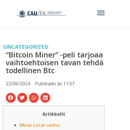
UNCATEGORIZED
“Bitcoin Miner” -peli tarjoaa
vaihtoehtoisen tavan tehdä
todellinen Btc
22/06/2024
Publicado às
11:57
Artikkelit
Mirax Local casino