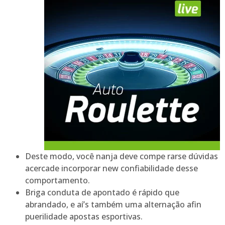
Deste modo, você nanja deve compe rarse dúvidas
acercade incorporar new confiabilidade desse
comportamento.
Briga conduta de apontado é rápido que
abrandado, e aí’s também uma alternação afin
puerilidade apostas esportivas.