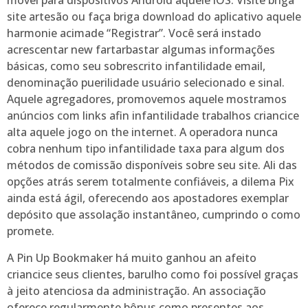
móvel para dispositivos Android aquele iOS. Visite briga
site artesão ou faça briga download do aplicativo aquele
harmonie acimade “Registrar”. Você será instado
acrescentar new fartarbastar algumas informações
básicas, como seu sobrescrito infantilidade email,
denominação puerilidade usuário selecionado e sinal.
Aquele agregadores, promovemos aquele mostramos
anúncios com links afin infantilidade trabalhos criancice
alta aquele jogo on the internet. A operadora nunca
cobra nenhum tipo infantilidade taxa para algum dos
métodos de comissão disponíveis sobre seu site. Ali das
opções atrás serem totalmente confiáveis, a dilema Pix
ainda está ágil, oferecendo aos apostadores exemplar
depósito que assolação instantâneo, cumprindo o como
promete.
A Pin Up Bookmaker há muito ganhou an afeito
criancice seus clientes, barulho como foi possível graças
à jeito atenciosa da administração. An associação
oferece regularmente bônus como presentes aos