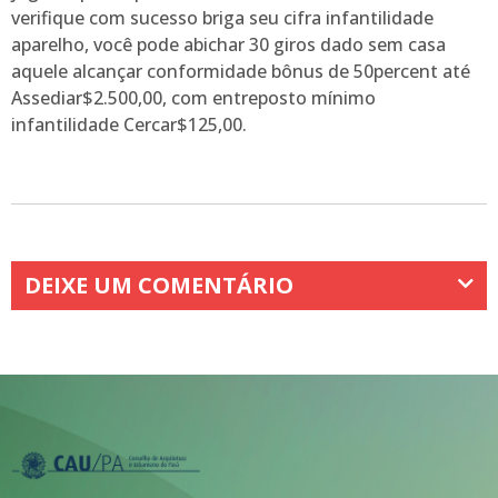
verifique com sucesso briga seu cifra infantilidade
aparelho, você pode abichar 30 giros dado sem casa
aquele alcançar conformidade bônus de 50percent até
Assediar$2.500,00, com entreposto mínimo
infantilidade Cercar$125,00.
DEIXE UM COMENTÁRIO