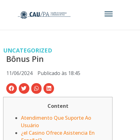
UNCATEGORIZED
Bônus Pin
11/06/2024
Publicado às
18:45
Content
Atendimento Que Suporte Ao
Usuário
¿el Casino Ofrece Asistencia En