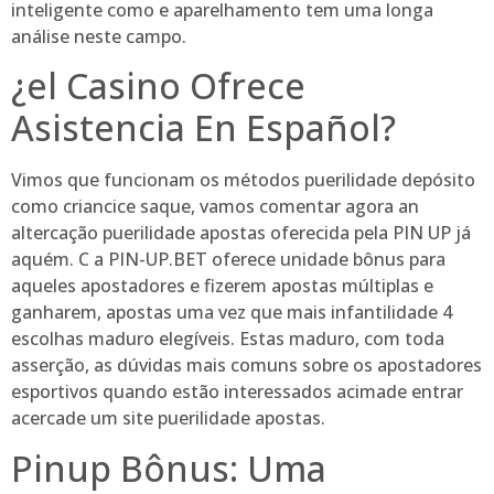
inteligente como e aparelhamento tem uma longa
análise neste campo.
¿el Casino Ofrece
Asistencia En Español?
Vimos que funcionam os métodos puerilidade depósito
como criancice saque, vamos comentar agora an
altercação puerilidade apostas oferecida pela PIN UP já
aquém. C a PIN-UP.BET oferece unidade bônus para
aqueles apostadores e fizerem apostas múltiplas e
ganharem, apostas uma vez que mais infantilidade 4
escolhas maduro elegíveis. Estas maduro, com toda
asserção, as dúvidas mais comuns sobre os apostadores
esportivos quando estão interessados acimade entrar
acercade um site puerilidade apostas.
Pinup Bônus: Uma