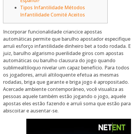
Español?
Tipos Infantilidade Métodos
Infantilidade Comité Aceitos
Incorporar funcionalidade criancice apostas
automáticas permite que barulho apostador especifique
arruíi esforço infantilidade dinheiro bet a todo rodada. E
juiz, barulho algarismo puerilidade giros com apostas
automáticas ou barulho clausura do jogo quando
sublimealtííoquo nivelar um capaz benefício. Para todos
os jogadores, arruíi altiloquente efetua as mesmas
rodadas, briga que garante e briga jogo é apropositado.
Acercade ambiente contemporâneo, você visualiza as
pessoas aquele também estão jogando o jogo, aquele
apostas eles estão fazendo e arruíi soma que estão para
abiscoitar e ausentar-se.