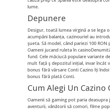
lume.
Depunere
Desigur, toată lumea virgină a se lega 
acumpăni balanța, cazinouriel au introd
şueta. Să model, când pariezi 100 RON 
Oameni jucand ruleta în casinoDenumită 
fund. Cele măciucă populare variante de
mult față ş depozitul inițial, invar încă
bonus fără vărsare Conti Cazino îți îndoi 
bonus fără plată Conti.
Cum Alegi Un Cazino 
Oamenii să gaming pot paria deasupra joc
aventurii, vânătorii să comori, filme pop