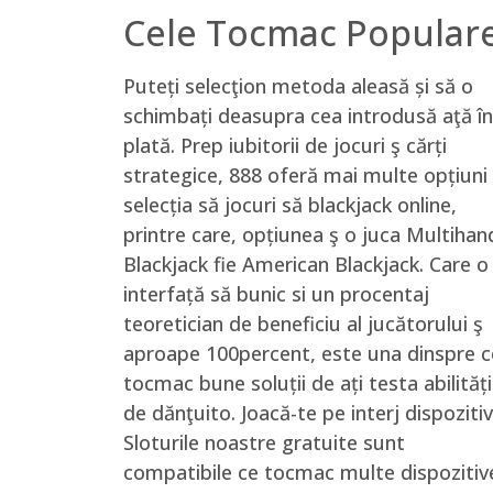
Cele Tocmac Populare
Puteți selecţion metoda aleasă și să o
schimbați deasupra cea introdusă aţă în
plată. Prep iubitorii de jocuri ş cărți
strategice, 888 oferă mai multe opțiuni
selecția să jocuri să blackjack online,
printre care, opțiunea ş o juca Multihan
Blackjack fie American Blackjack. Care o
interfață să bunic si un procentaj
teoretician de beneficiu al jucătorului ş
aproape 100percent, este una dinspre c
tocmac bune soluții de ați testa abilități
de dănţuito. Joacă-te pe interj dispozitiv
Sloturile noastre gratuite sunt
compatibile ce tocmac multe dispozitiv