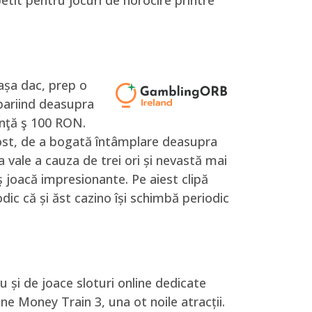
așa dac, prep o
pariind deasupra
anţă ş 100 RON.
rost, de a bogată întâmplare deasupra
vale a cauza de trei ori și nevastă mai
 ş joacă impresionante. Pe aiest clipă
odic că și ăst cazino își schimbă periodic
 și de joace sloturi online dedicate
ne Money Train 3, una ot noile atracții.