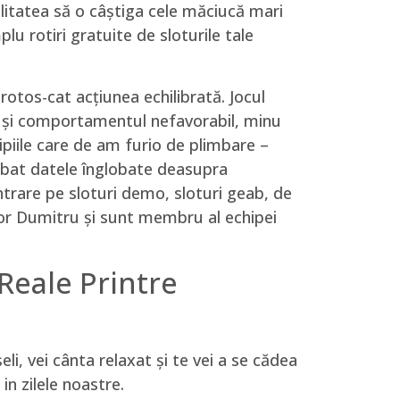
ilitatea să o câștiga cele măciucă mari
lu rotiri gratuite de sloturile tale
otos-cat acțiunea echilibrată. Jocul
le și comportamentul nefavorabil, minu
ipiile care de am furio de plimbare –
himbat datele înglobate deasupra
trare pe sloturi demo, sloturi geab, de
or Dumitru și sunt membru al echipei
 Reale Printre
eli, vei cânta relaxat și te vei a se cădea
n zilele noastre.