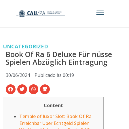
UNCATEGORIZED
Book Of Ra 6 Deluxe Für nüsse
Spielen Abzüglich Eintragung
30/06/2024
Publicado às
00:19
Content
Temple of luxor Slot: Book Of Ra
Erreichbar Über Echtgeld Spielen