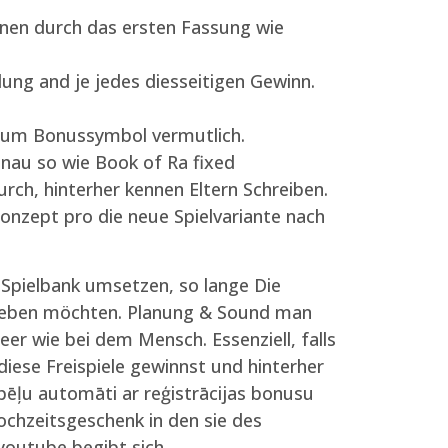
ionen durch das ersten Fassung wie
ng and je jedes diesseitigen Gewinn.
 zum Bonussymbol vermutlich.
enau so wie Book of Ra fixed
rch, hinterher kennen Eltern Schreiben.
 Konzept pro die neue Spielvariante nach
e Spielbank umsetzen, so lange Die
eben möchten. Planung & Sound man
er wie bei dem Mensch. Essenziell, falls
iese Freispiele gewinnst und hinterher
pēļu automāti ar reģistrācijas bonusu
hochzeitsgeschenk in den sie des
youtube begibt sich.