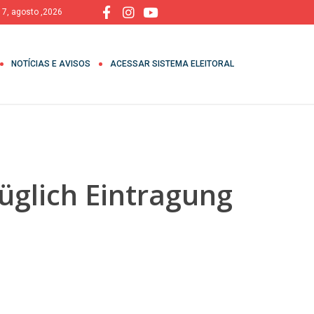
, 7, agosto ,2026
NOTÍCIAS E AVISOS
ACESSAR SISTEMA ELEITORAL
üglich Eintragung