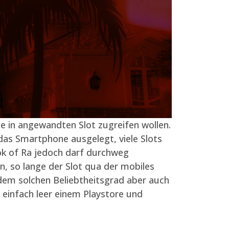
e in angewandten Slot zugreifen wollen.
as Smartphone ausgelegt, viele Slots
ook of Ra jedoch darf durchweg
n, so lange der Slot qua der mobiles
n dem solchen Beliebtheitsgrad aber auch
 einfach leer einem Playstore und