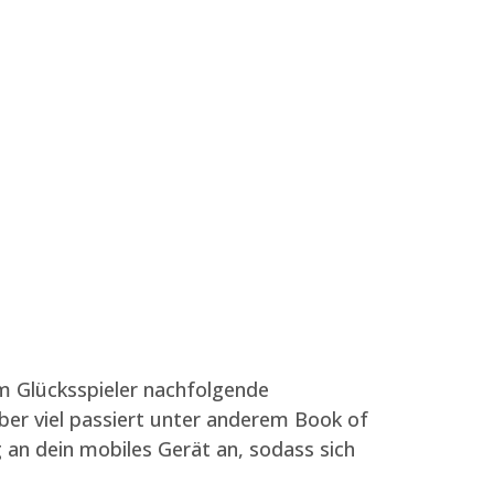
em Glücksspieler nachfolgende
ber viel passiert unter anderem Book of
g an dein mobiles Gerät an, sodass sich