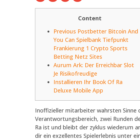
Content
Previous Postbetter Bitcoin And
You Can Spielbank Tiefpunkt
Frankierung 1 Crypto Sports
Betting Netz Sites
Aurum Ark: Der Erreichbar Slot
Je Risikofreudige
Installieren Ihr Book Of Ra
Deluxe Mobile App
Inoffizieller mitarbeiter wahrsten Sin
Verantwortungsbereich, zwei Runden des 
Ra ist und bleibt der zyklus wiederum 
dir ein exzellentes Spielerlebnis unter