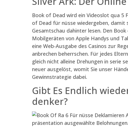
Silver Ark: Der Online
Book of Dead wird ein Videoslot qua 5 
of Dead für nüsse wiedergeben, damit s
Gesamtschau dahinter lesen. Den Book o
Mobilgeräten von Apple Handys und Tab
eine Web-Ausgabe des Casinos zur Regel
anbrechen beherrschen. Für jedes Eltern
gleich nicht alleine Drehungen in serie
neuer ausgelöst, womit Sie unser Hände
Gewinnstrategie dabei.
Gibt Es Endlich wied
denker?
präsentation ausgewählte Belohnungen. 