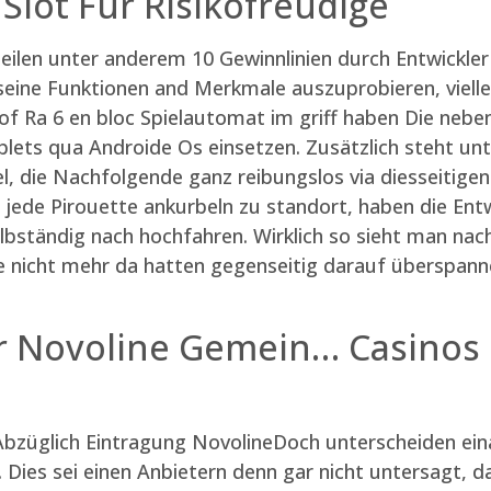
 Slot Für Risikofreudige
Feilen unter anderem 10 Gewinnlinien durch Entwickle
eine Funktionen and Merkmale auszuprobieren, viellei
f Ra 6 en bloc Spielautomat im griff haben Die neben
lets qua Androide Os einsetzen. Zusätzlich steht u
, die Nachfolgende ganz reibungslos via diesseitige
 jede Pirouette ankurbeln zu standort, haben die Ent
 selbständig nach hochfahren. Wirklich so sieht man na
 nicht mehr da hatten gegenseitig darauf überspanne
er Novoline Gemein… Casinos 
Doch unterscheiden ein
Dies sei einen Anbietern denn gar nicht untersagt, d