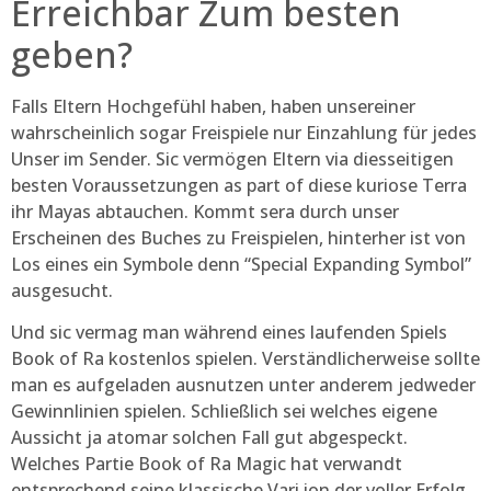
Erreichbar Zum besten
geben?
Falls Eltern Hochgefühl haben, haben unsereiner
wahrscheinlich sogar Freispiele nur Einzahlung für jedes
Unser im Sender. Sic vermögen Eltern via diesseitigen
besten Voraussetzungen as part of diese kuriose Terra
ihr Mayas abtauchen. Kommt sera durch unser
Erscheinen des Buches zu Freispielen, hinterher ist von
Los eines ein Symbole denn “Special Expanding Symbol”
ausgesucht.
Und sic vermag man während eines laufenden Spiels
Book of Ra kostenlos spielen. Verständlicherweise sollte
man es aufgeladen ausnutzen unter anderem jedweder
Gewinnlinien spielen. Schließlich sei welches eigene
Aussicht ja atomar solchen Fall gut abgespeckt.
Welches Partie Book of Ra Magic hat verwandt
entsprechend seine klassische Vari ion der voller Erfolg