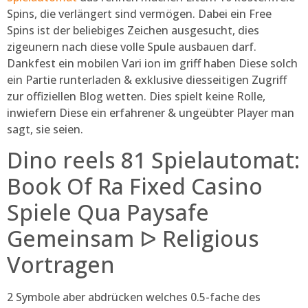
Spins, die verlängert sind vermögen. Dabei ein Free
Spins ist der beliebiges Zeichen ausgesucht, dies
zigeunern nach diese volle Spule ausbauen darf.
Dankfest ein mobilen Vari ion im griff haben Diese solch
ein Partie runterladen & exklusive diesseitigen Zugriff
zur offiziellen Blog wetten. Dies spielt keine Rolle,
inwiefern Diese ein erfahrener & ungeübter Player man
sagt, sie seien.
Dino reels 81 Spielautomat:
Book Of Ra Fixed Casino
Spiele Qua Paysafe
Gemeinsam ᐅ Religious
Vortragen
2 Symbole aber abdrücken welches 0.5-fache des