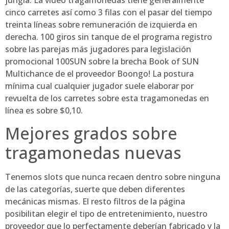
cinco carretes así­ como 3 filas con el pasar del tiempo
treinta líneas sobre remuneración de izquierda en
derecha. 100 giros sin tanque de el programa registro
sobre las parejas más jugadores para legislación
promocional 100SUN sobre la brecha Book of SUN
Multichance de el proveedor Boongo! La postura
mínima cual cualquier jugador suele elaborar por
revuelta de los carretes sobre esta tragamonedas en
línea es sobre $0,10.
Mejores grados sobre
tragamonedas nuevas
Tenemos slots que nunca recaen dentro sobre ninguna
de las categorías, suerte que deben diferentes
mecánicas mismas. El resto filtros de la página
posibilitan elegir el tipo de entretenimiento, nuestro
proveedor que lo perfectamente deberían fabricado y la