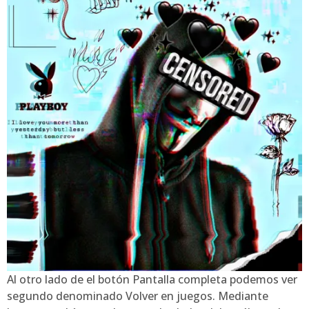
Al otro lado de el botón Pantalla completa podemos ver
segundo denominado Volver en juegos. Mediante