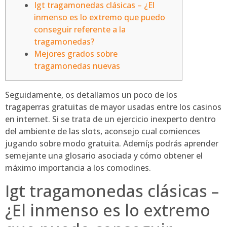
Igt tragamonedas clásicas – ¿El
inmenso es lo extremo que puedo
conseguir referente a la
tragamonedas?
Mejores grados sobre
tragamonedas nuevas
Seguidamente, os detallamos un poco de los
tragaperras gratuitas de mayor usadas entre los casinos
en internet. Si se trata de un ejercicio inexperto dentro
del ambiente de las slots, aconsejo cual comiences
jugando sobre modo gratuita.
Ademí¡s podrás aprender
semejante una glosario asociada y cómo obtener el
máximo importancia a los comodines.
Igt tragamonedas clásicas –
¿El inmenso es lo extremo