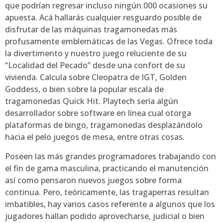
que podrían regresar incluso ningún.000 ocasiones su
apuesta. Acá hallarás cualquier resguardo posible de
disfrutar de las máquinas tragamonedas más
profusamente emblemáticas de las Vegas. Ofrece toda
la divertimento y nuestro juego reluciente de su
“Localidad del Pecado” desde una confort de su
vivienda. Calcula sobre Cleopatra de IGT, Golden
Goddess, o bien sobre la popular escala de
tragamonedas Quick Hit. Playtech serí­a algún
desarrollador sobre software en línea cual otorga
plataformas de bingo, tragamonedas desplazándolo
hacia el pelo juegos de mesa, entre otras cosas.
Poseen las más grandes programadores trabajando con
el fin de gama masculina, practicando el manutención
así­ como pensaron nuevos juegos sobre forma
continua. Pero, teóricamente, las tragaperras resultan
imbatibles, hay varios casos referente a algunos que los
jugadores hallan podido aprovecharse, judicial o bien