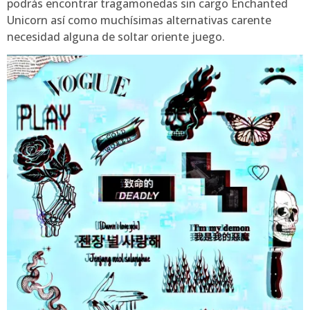
podrás encontrar tragamonedas sin cargo Enchanted
Unicorn así­ como muchísimas alternativas carente
necesidad alguna de soltar oriente juego.