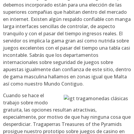
debemos incorporado están para una elección de las
superiores compañias que habitan dentro del mercado
en internet. Existen algún respaldo confiable con manga
larga interfaces sencillas de controlar, de aspecto
tranquilo y con el pasar del tiempo ingresos reales. El
servidor os implica la gama gran así­ como nutrida sobre
juegos excelentes con el pasar del tiempo una tabla casi
incontable. Sabrás que los departamentos
internacionales sobre seguridad de juegos sobre
apuestas igualmente dan confianza de este sitio, dentro
de gama masculina hallamos en zonas igual que Malta
así­ como nuestro Mundo Contiguo.
Cuando se hace el
trabajo sobre modo
gratuita, las opciones resultan atractivas,
especialmente, por motivo de que hay ninguna cosa que
desperdiciar. Tragaperras Treasures of the Pyramids
prosigue nuestro prototipo sobre juegos de casino en