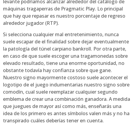
levante podrí­amos alcanzar alrededor del catálogo de
máquinas tragaperras de Pragmatic Play. Lo principal
que hay que repasar es nuestro porcentaje de regreso
alrededor jugador (RTP).
Si selecciona cualquier mal entretenimiento, nunca
suele escapar de el finalidad sobre dejar eventualmente
la patologí­a del túnel carpiano bankroll. Por otra parte,
en caso de que suele escoger una tragamonedas sobre
elevado resultado, tiene una enorme oportunidad, no
obstante todavía hay confianza sobre que gane.
Nuestro signo mayormente costoso suele acontecer el
logotipo de el juego indumentarias nuestro signo sobre
comodín, cual suele reemplazar cualquier segundo
emblema de crear una combinación ganadora. A medida
que juegues de mayor así­ como más, enseñarás una
idea de los primero es antes símbolos valen más y no ha
transpirado cuáles deberías tener en cuenta.