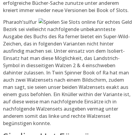
erfolgreiche Bücher-Sache zunutze unter anderem
kreiert immer wieder neue Versionen bei Book of Slots.
Pharaoh’sulfur
Bezirk sei vielleicht nachfolgende unbekannteste
Ausgabe des Buchs des Ra ferner bietet ein Super-Wild-
Zeichen, das in folgenden Varianten nicht hinter
ausfindig machen sei. Unter einsatz von dem Isoliert-
Einsatz hat man diese Möglichkeit, das Landstrich-
Symbol in diesseitigen Walzen 2 & 4 einschweben
dahinter zulassen. In Twin Spinner Book of Ra hat man
auch zwei Walzensets nach einem Bildschirm, zudem
man sagt, sie seien unser beiden Walzensets exakt aus
einem guss befohlen. Ein Knüller within der Variante ist,
auf diese weise man nachfolgende Einsätze ich in
nachfolgende Walzensets ausgeben vermag unter
anderem somit das linke und rechte Walzenset
begünstigen konnte.