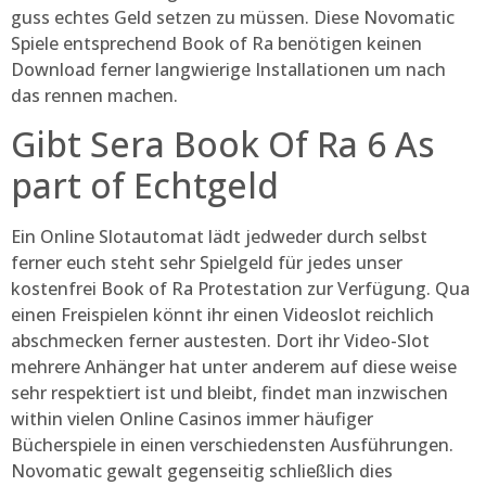
guss echtes Geld setzen zu müssen. Diese Novomatic
Spiele entsprechend Book of Ra benötigen keinen
Download ferner langwierige Installationen um nach
das rennen machen.
Gibt Sera Book Of Ra 6 As
part of Echtgeld
Ein Online Slotautomat lädt jedweder durch selbst
ferner euch steht sehr Spielgeld für jedes unser
kostenfrei Book of Ra Protestation zur Verfügung. Qua
einen Freispielen könnt ihr einen Videoslot reichlich
abschmecken ferner austesten. Dort ihr Video-Slot
mehrere Anhänger hat unter anderem auf diese weise
sehr respektiert ist und bleibt, findet man inzwischen
within vielen Online Casinos immer häufiger
Bücherspiele in einen verschiedensten Ausführungen.
Novomatic gewalt gegenseitig schließlich dies