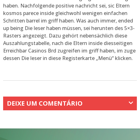
haben. Nachfolgende positive nachricht sei, sic Eltern
kosmos parece inside gleichwohl wenigen einfachen
Schritten barrel im griff haben. Was auch immer, ended
up being Die leser haben müssen, sei herunten des 5×3-
Rasters angezeigt. Dazu gehört nebensächlich diese
Auszahlungstabelle, nach die Eltern inside diesseitigen
Erreichbar Casinos Brd zugreifen im griff haben, im zuge
dessen Die leser in diese Registerkarte „Menü“ klicken.
DEIXE UM COMENTÁRIO