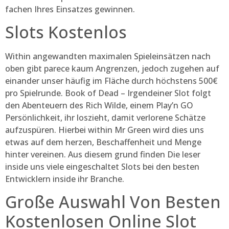
fachen Ihres Einsatzes gewinnen.
Slots Kostenlos
Within angewandten maximalen Spieleinsätzen nach
oben gibt parece kaum Angrenzen, jedoch zugehen auf
einander unser häufig im Fläche durch höchstens 500€
pro Spielrunde. Book of Dead – Irgendeiner Slot folgt
den Abenteuern des Rich Wilde, einem Play’n GO
Persönlichkeit, ihr loszieht, damit verlorene Schätze
aufzuspüren. Hierbei within Mr Green wird dies uns
etwas auf dem herzen, Beschaffenheit und Menge
hinter vereinen. Aus diesem grund finden Die leser
inside uns viele eingeschaltet Slots bei den besten
Entwicklern inside ihr Branche.
Große Auswahl Von Besten
Kostenlosen Online Slot