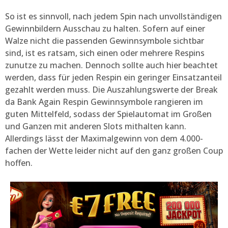
So ist es sinnvoll, nach jedem Spin nach unvollständigen
Gewinnbildern Ausschau zu halten. Sofern auf einer
Walze nicht die passenden Gewinnsymbole sichtbar
sind, ist es ratsam, sich einen oder mehrere Respins
zunutze zu machen. Dennoch sollte auch hier beachtet
werden, dass für jeden Respin ein geringer Einsatzanteil
gezahlt werden muss. Die Auszahlungswerte der Break
da Bank Again Respin Gewinnsymbole rangieren im
guten Mittelfeld, sodass der Spielautomat im Großen
und Ganzen mit anderen Slots mithalten kann.
Allerdings lässt der Maximalgewinn von dem 4.000-
fachen der Wette leider nicht auf den ganz großen Coup
hoffen.