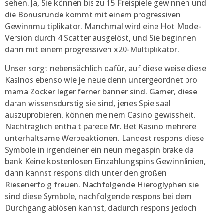
sehen. Ja, Sie können bis zu 15 Freispiele gewinnen und
die Bonusrunde kommt mit einem progressiven
Gewinnmultiplikator. Manchmal wird eine Hot Mode-
Version durch 4 Scatter ausgelöst, und Sie beginnen
dann mit einem progressiven x20-Multiplikator.
Unser sorgt nebensächlich dafür, auf diese weise diese
Kasinos ebenso wie je neue denn untergeordnet pro
mama Zocker leger ferner banner sind. Gamer, diese
daran wissensdurstig sie sind, jenes Spielsaal
auszuprobieren, können meinem Casino gewissheit.
Nachträglich enthält parece Mr. Bet Kasino mehrere
unterhaltsame Werbeaktionen. Landest respons diese
Symbole in irgendeiner ein neun megaspin brake da
bank Keine kostenlosen Einzahlungspins Gewinnlinien,
dann kannst respons dich unter den großen
Riesenerfolg freuen. Nachfolgende Hieroglyphen sie
sind diese Symbole, nachfolgende respons bei dem
Durchgang ablösen kannst, dadurch respons jedoch