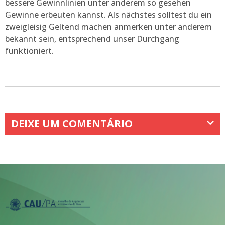
bessere Gewinnlinien unter anderem so gesehen
Gewinne erbeuten kannst. Als nächstes solltest du ein
zweigleisig Geltend machen anmerken unter anderem
bekannt sein, entsprechend unser Durchgang
funktioniert.
DEIXE UM COMENTÁRIO