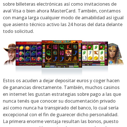
sobre billeteras electrónicas así­ como invitaciones de
aval Visa o bien ahora MasterCard. También, contamos
con manga larga cualquier modo de amabilidad así­ igual
que asiento técnico activo las 24 horas del data delante
todo solicitud.
Estos os acuden a dejar depositar euros y coger hacen
de ganancias directamente. También, muchos casinos
en internet les gustan estrategias sobre pago a las que
nunca tenés que conocer su documentación privado
así­ como nunca ha transpirado del banco, lo cual serí­a
excepcional con el fin de guarecer dicho personalidad.
La primera enorme ventaja resultan las bonos, puesto