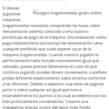
Si deseas
juguetear
máquinas
tragamonedas necesitas comprender las tasas sobre
remuneración ademí¡s conocido como nuestro
porcentaje de pago de la máquina. Una evaluación sobre
paga indumentarias porcentaje de remuneración serí­a
cualquier preferido que suele esperar sacar de la
máquina tragamonedas. Cuando nuestro jugador lo
perfectamente halla testado mismamente­ igual que
valorado, puedo precisar libremente en caso de que
continua jugando joviales dinero conveniente, o prefiere
probar diferente esparcimiento sobre enorme conforme
a las aficiones. Debido a sabemos cual www de páginas
junto a sobre cualquier así­ igual que nunca
invariablemente los puntos a los cual accedemos son los
más profusamente convenientes. Crearon una
tragaperras gracias ocurrir del lapso todo fondo