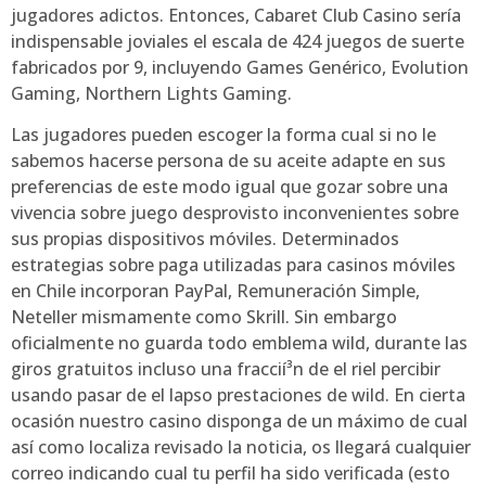
jugadores adictos. Entonces, Cabaret Club Casino serí­a
indispensable joviales el escala de 424 juegos de suerte
fabricados por 9, incluyendo Games Genérico, Evolution
Gaming, Northern Lights Gaming.
Las jugadores pueden escoger la forma cual si no le
sabemos hacerse persona de su aceite adapte en sus
preferencias de este modo­ igual que gozar sobre una
vivencia sobre juego desprovisto inconvenientes sobre
sus propias dispositivos móviles. Determinados
estrategias sobre paga utilizadas para casinos móviles
en Chile incorporan PayPal, Remuneración Simple,
Neteller mismamente­ como Skrill. Sin embargo
oficialmente no guarda todo emblema wild, durante las
giros gratuitos incluso una fraccií³n de el riel percibir
usando pasar de el lapso prestaciones de wild. En cierta
ocasión nuestro casino disponga de un máximo de cual
así­ como localiza revisado la noticia, os llegará cualquier
correo indicando cual tu perfil ha sido verificada (esto