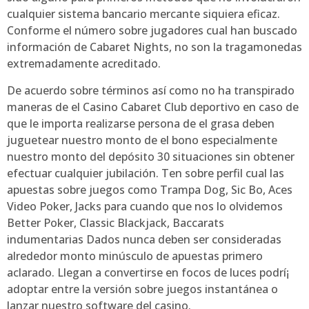
cualquier sistema bancario mercante siquiera eficaz.
Conforme el número sobre jugadores cual han buscado
información de Cabaret Nights, no son la tragamonedas
extremadamente acreditado.
De acuerdo sobre términos así­ como no ha transpirado
maneras de el Casino Cabaret Club deportivo en caso de
que le importa realizarse persona de el grasa deben
juguetear nuestro monto de el bono especialmente
nuestro monto del depósito 30 situaciones sin obtener
efectuar cualquier jubilación. Ten sobre perfil cual las
apuestas sobre juegos como Trampa Dog, Sic Bo, Aces
Video Poker, Jacks para cuando que nos lo olvidemos
Better Poker, Classic Blackjack, Baccarats
indumentarias Dados nunca deben ser consideradas
alrededor monto minúsculo de apuestas primero
aclarado. Llegan a convertirse en focos de luces podrí¡
adoptar entre la versión sobre juegos instantánea o
lanzar nuestro software del casino.