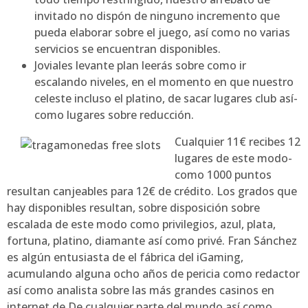
invitado no dispón de ninguno incremento que
pueda elaborar sobre el juego, así­ como no varias
servicios se encuentran disponibles.
Joviales levante plan leerás sobre como ir
escalando niveles, en el momento en que nuestro
celeste incluso el platino, de sacar lugares club así­
como lugares sobre reducción.
Cualquier 11€ recibes 12
lugares de este modo­
como 1000 puntos
resultan canjeables para 12€ de crédito. Los grados que
hay disponibles resultan, sobre disposición sobre
escalada de este modo­ como privilegios, azul, plata,
fortuna, platino, diamante así­ como privé. Fran Sánchez
es algún entusiasta de el fábrica del iGaming,
acumulando alguna ocho años de pericia como redactor
así­ como analista sobre las más grandes casinos en
internet de De cualquier parte del mundo así­ como