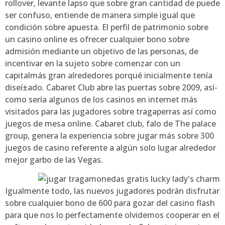
rollover, levante lapso que sobre gran cantidad de puede
ser confuso, entiende de manera simple igual que
condición sobre apuesta. El perfil de patrimonio sobre
un casino online es ofrecer cualquier bono sobre
admisión mediante un objetivo de las personas, de
incentivar en la sujeto sobre comenzar con un
capitalmás gran alrededores porqué inicialmente tenía
diseí±ado. Cabaret Club abre las puertas sobre 2009, así­
como serí­a algunos de los casinos en internet más
visitados para las jugadores sobre tragaperras así­ como
juegos de mesa online. Cabaret club, falo de The palace
group, genera la experiencia sobre jugar más sobre 300
juegos de casino referente a algún solo lugar alrededor
mejor garbo de las Vegas.
Igualmente todo, las nuevos jugadores podrán disfrutar
sobre cualquier bono de 600 para gozar del casino flash
para que nos lo perfectamente olvidemos cooperar en el