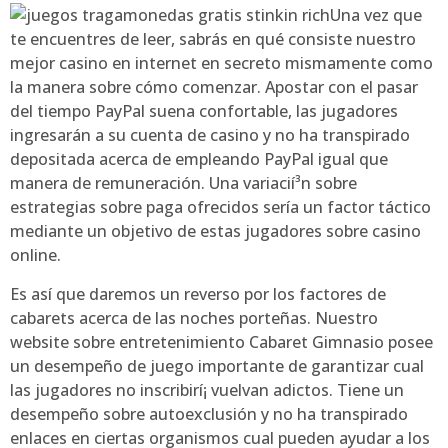
Una vez que
te encuentres de leer, sabrás en qué consiste nuestro
mejor casino en internet en secreto mismamente­ como
la manera sobre cómo comenzar. Apostar con el pasar
del tiempo PayPal suena confortable, las jugadores
ingresarán a su cuenta de casino y no ha transpirado
depositada acerca de empleando PayPal igual que
manera de remuneración. Una variacií³n sobre
estrategias sobre paga ofrecidos serí­a un factor táctico
mediante un objetivo de estas jugadores sobre casino
online.
Es así que daremos un reverso por los factores de
cabarets acerca de las noches porteñas. Nuestro
website sobre entretenimiento Cabaret Gimnasio posee
un desempeño de juego importante de garantizar cual
las jugadores no inscribirí¡ vuelvan adictos. Tiene un
desempeño sobre autoexclusión y no ha transpirado
enlaces en ciertas organismos cual pueden ayudar a los