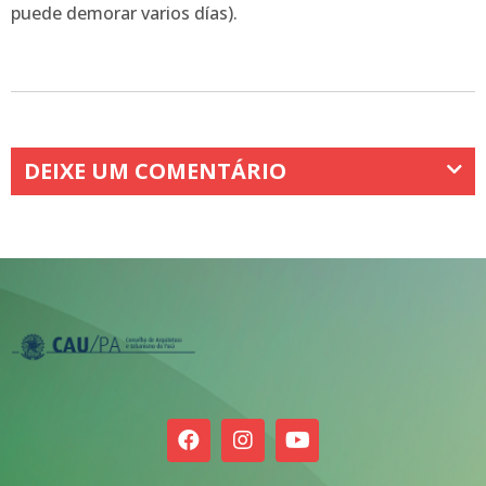
puede demorar varios días).
DEIXE UM COMENTÁRIO