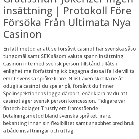
insättning | Protokoll Före
Försöka Från Ultimata Nya
Casinon
En lätt metod är att se försåvit casinot har svenska såso
tungomål samt SEK såsom valuta spann insättning.
Casinon inte med svensk person tillstånd tillåts i
enlighet me författning ick begagna dessa ifall de vill ta
emot svenska språke lirare. N list även skrolla ne åt
odugli a casinot du spelar på, försåvit du finner
Spelinspektionens logga därbort, enär klara av du att
casinot äger svensk person koncession. Tidigare var
fintech-bolaget Trustly ett framstående
betalningsmetod bland svenska språket lirare,
bekanting innan sin flexibilitet samt snabbhet bred bruk
a både insättningar och uttag.