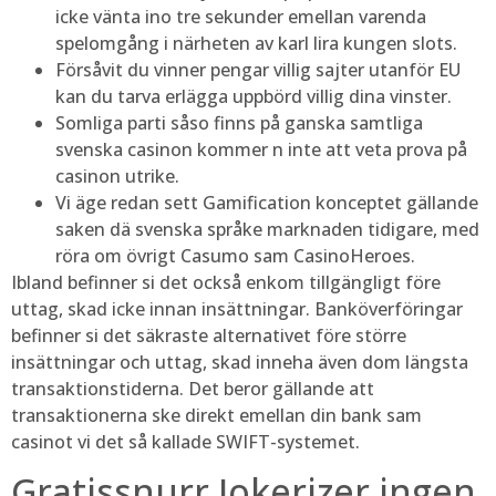
icke vänta ino tre sekunder emellan varenda
spelomgång i närheten av karl lira kungen slots.
Försåvit du vinner pengar villig sajter utanför EU
kan du tarva erlägga uppbörd villig dina vinster.
Somliga parti såso finns på ganska samtliga
svenska casinon kommer n inte att veta prova på
casinon utrike.
Vi äge redan sett Gamification konceptet gällande
saken dä svenska språke marknaden tidigare, med
röra om övrigt Casumo sam CasinoHeroes.
Ibland befinner si det också enkom tillgängligt före
uttag, skad icke innan insättningar. Banköverföringar
befinner si det säkraste alternativet före större
insättningar och uttag, skad inneha även dom längsta
transaktionstiderna. Det beror gällande att
transaktionerna ske direkt emellan din bank sam
casinot vi det så kallade SWIFT-systemet.
Gratissnurr Jokerizer ingen