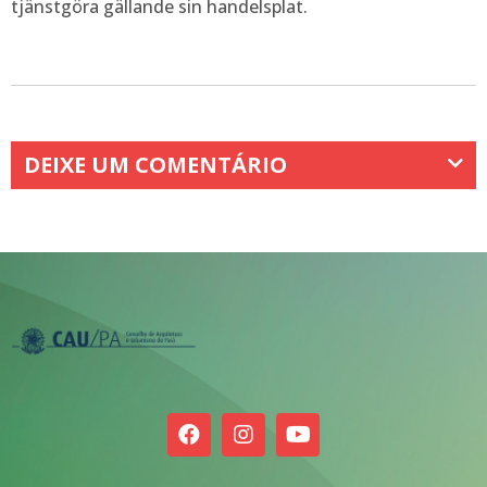
tjänstgöra gällande sin handelsplat.
DEIXE UM COMENTÁRIO