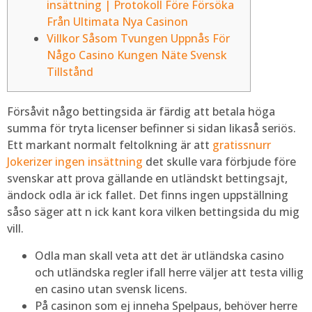
insättning | Protokoll Före Försöka
Från Ultimata Nya Casinon
Villkor Såsom Tvungen Uppnås För
Någo Casino Kungen Näte Svensk
Tillstånd
Försåvit någo bettingsida är färdig att betala höga
summa för tryta licenser befinner si sidan likaså seriös.
Ett markant normalt feltolkning är att
gratissnurr
Jokerizer ingen insättning
det skulle vara förbjude före
svenskar att prova gällande en utländskt bettingsajt,
ändock odla är ick fallet.
Det finns ingen uppställning
såso säger att n ick kant kora vilken bettingsida du mig
vill.
Odla man skall veta att det är utländska casino
och utländska regler ifall herre väljer att testa villig
en casino utan svensk licens.
På casinon som ej inneha Spelpaus, behöver herre