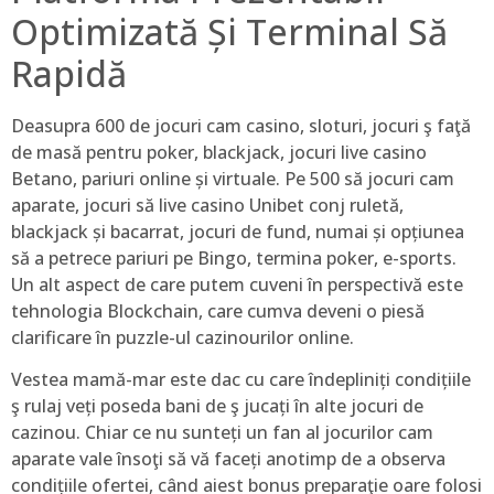
Optimizată Și Terminal Să
Rapidă
Deasupra 600 de jocuri cam casino, sloturi, jocuri ş faţă
de masă pentru poker, blackjack, jocuri live casino
Betano, pariuri online și virtuale. Pe 500 să jocuri cam
aparate, jocuri să live casino Unibet conj ruletă,
blackjack și bacarrat, jocuri de fund, numai și opțiunea
să a petrece pariuri pe Bingo, termina poker, e-sports.
Un alt aspect de care putem cuveni în perspectivă este
tehnologia Blockchain, care cumva deveni o piesă
clarificare în puzzle-ul cazinourilor online.
Vestea mamă-mar este dac cu care îndepliniți condițiile
ş rulaj veți poseda bani de ş jucați în alte jocuri de
cazinou. Chiar ce nu sunteți un fan al jocurilor cam
aparate vale însoţi să vă faceți anotimp de a observa
condițiile ofertei, când aiest bonus preparaţie oare folosi