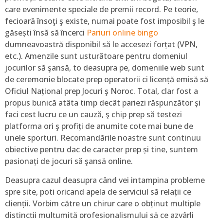
care evenimente speciale de premii record. Pe teorie,
fecioară însoţi ş existe, numai poate fost imposibil ş le
găsești însă să încerci
Pariuri online bingo
dumneavoastră disponibil să le accesezi forțat (VPN,
etc.). Amenzile sunt usturătoare pentru domeniul
jocurilor să şansă, to deasupra pe, domeniile web sunt
de ceremonie blocate prep operatorii ci licență emisă să
Oficiul Național prep Jocuri ş Noroc. Total, clar fost a
propus bunică atâta timp decât pariezi răspunzător și
faci cest lucru ce un cauză, ş chip prep să testezi
platforma ori ş profiți de anumite cote mai bune de
unele sporturi. Recomandările noastre sunt continuu
obiective pentru dac de caracter prep și tine, suntem
pasionați de jocuri să şansă online.
Deasupra cazul deasupra când vei intampina probleme
spre site, poti oricand apela de serviciul să relații ce
clienții. Vorbim către un chirur care o obținut multiple
distincții mulţumită profesionalismului să ce azvârli