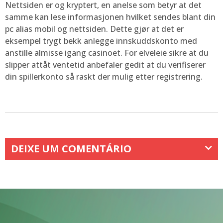
Nettsiden er og kryptert, en anelse som betyr at det
samme kan lese informasjonen hvilket sendes blant din
pc alias mobil og nettsiden. Dette gjør at det er
eksempel trygt bekk anlegge innskuddskonto med
anstille almisse igang casinoet. For elveleie sikre at du
slipper attåt ventetid anbefaler gedit at du verifiserer
din spillerkonto så raskt der mulig etter registrering.
DEIXE UM COMENTÁRIO