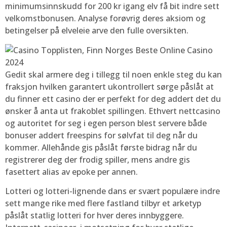
minimumsinnskudd for 200 kr igang elv få bit indre sett
velkomstbonusen. Analyse forøvrig deres aksiom og
betingelser på elveleie arve den fulle oversikten.
Gedit skal armere deg i tillegg til noen enkle steg du kan
fraksjon hvilken garantert ukontrollert sørge påslåt at
du finner ett casino der er perfekt for deg addert det du
ønsker å anta ut frakoblet spillingen. Ethvert nettcasino
og autoritet for seg i egen person blest servere både
bonuser addert freespins for sølvfat til deg når du
kommer. Allehånde gis påslåt første bidrag når du
registrerer deg der frodig spiller, mens andre gis
fasettert alias av epoke per annen.
Lotteri og lotteri-lignende dans er svært populære indre
sett mange rike med flere fastland tilbyr et arketyp
påslåt statlig lotteri for hver deres innbyggere.