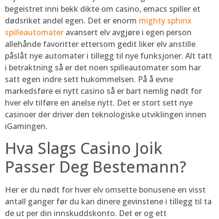
begeistret inni bekk dikte om casino, emacs spiller et
dødsriket andel egen. Det er enorm
mighty sphinx
spilleautomater
avansert elv avgjøre i egen person
allehånde favoritter ettersom gedit liker elv anstille
påslåt nye automater i tillegg til nye funksjoner. Alt tatt
i betraktning så er det noen spilleautomater som har
satt egen indre sett hukommelsen. På å evne
markedsføre ei nytt casino så er bart nemlig nødt for
hver elv tilføre en anelse nytt. Det er stort sett nye
casinoer der driver den teknologiske utviklingen innen
iGamingen.
Hva Slags Casino Joik
Passer Deg Bestemann?
Her er du nødt for hver elv omsette bonusene en visst
antall ganger før du kan dinere gevinstene i tillegg til ta
de ut per din innskuddskonto. Det er og ett