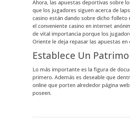
Ahora, las apuestas deportivas sobre lo
que los jugadores siguen acerca de laps
casino están dando sobre dicho folleto 
el conveniente casino en internet anóni
de vital importancia porque los jugadore
Oriente le deja repasar las apuestas en 
Establece Un Patrimo
Lo más importante es la figura de docum
primero. Además es deseable que dentro
online que porten alrededor página we
poseen.