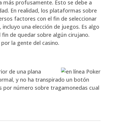
avía más profusamente. Esto se debe a
dad. En realidad, los plataformas sobre
rsos factores con el fin de seleccionar
 incluyo una elección de juegos. Es algo
 fin de quedar sobre algún cirujano.
por la gente del casino.
rior de una plana
ormal, y no ha transpirado un botón
nos por número sobre tragamonedas cual