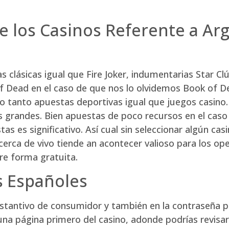
 los Casinos Referente a Arg
clásicas igual que Fire Joker, indumentarias Star Cl
f Dead en el caso de que nos lo olvidemos Book of D
e lo tanto apuestas deportivas igual que juegos casino
más grandes. Bien apuestas de poco recursos en el cas
as es significativo. Así­­ cual sin seleccionar algún c
acerca de vivo tiende an acontecer valioso para los ope
re forma gratuita.
s Españoles
stantivo de consumidor y también en la contraseña p
 una página primero del casino, adonde podrías revisar e