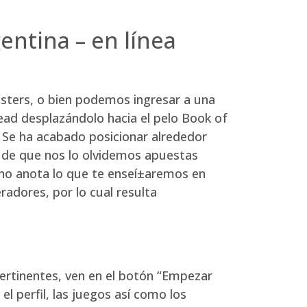
entina – en línea
ústers, o bien podemos ingresar a una
ead desplazándolo hacia el pelo Book of
. Se ha acabado posicionar alrededor
o de que nos lo olvidemos apuestas
asino anota lo que te enseí±aremos en
radores, por lo cual resulta
ertinentes, ven en el botón “Empezar
l perfil, las juegos así­ como los