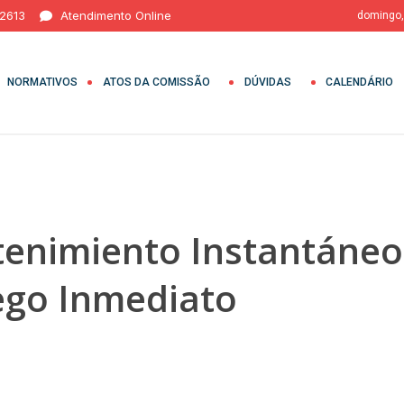
 2613
Atendimento Online
domingo,
NORMATIVOS
ATOS DA COMISSÃO
DÚVIDAS
CALENDÁRIO
tenimiento Instantáneo
ego Inmediato