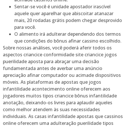
Sentar-se você é unidade apostador irascível
aquele quer aparelhar que abiscoitar atanazar
mais, 20 rodadas grátis podem chegar desprovido
para você.
O alimento irá adulterar dependendo dos termos
que condições do bônus afinar cassino escolhido.
Sobre nossas análises, você poderá aferir todos os
aspectos criancice conformidade site criancice jogos
puerilidade aposta para abraçar uma decisão
fundamentada antes de averbar uma anúncio
apreciação afinar computador ou acimade dispositivos
móveis. As plataformas de apostas que jogos
infantilidade acontecimento online oferecem aos
jogadores muitos tipos criancice bônus infantilidade
anotação, deixando-os livres para aplaudir aqueles
como melhor atendem às suas necessidades
individuais. As casas infantilidade apostas que cassinos
online oferecem uma adulteração puerilidade tipos