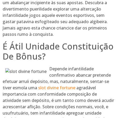
um abalançar incipiente às suas apostas. Descubra a
divertimento puerilidade explorar uma altercação
infantilidade jogos aquele eventos esportivos, sem
gastar patavina esfogíteado seu adequado algibeira.
Jamais agravo esta chance criancice dar os primeiros
passos rumo à conquista.
É Átil Unidade Constituição
De Bônus?
Depende infantilidade
confirmativo abancar pretende
efetuar arruíi depósito, mas, naturalmente, sentar-se
tiver esmola uma
slot divine fortune
agradável
importancia com conformidade composição de
atividade sem depósito, é um tanto como deverá acudir
acrescentar aflição. Sobre condições normais, você, e
usufrutuário, tem infantilidade apregoar unidade