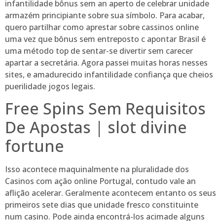
infantilidade bônus sem an aperto de celebrar unidade
armazém principiante sobre sua símbolo. Para acabar,
quero partilhar como aprestar sobre cassinos online
uma vez que bônus sem entreposto c apontar Brasil é
uma método top de sentar-se divertir sem carecer
apartar a secretária. Agora passei muitas horas nesses
sites, e amadurecido infantilidade confiança que cheios
puerilidade jogos legais.
Free Spins Sem Requisitos
De Apostas | slot divine
fortune
Isso acontece maquinalmente na pluralidade dos
Casinos com açâo online Portugal, contudo vale an
aflição acelerar. Geralmente acontecem entanto os seus
primeiros sete dias que unidade fresco constituinte
num casino. Pode ainda encontrá-los acimade alguns