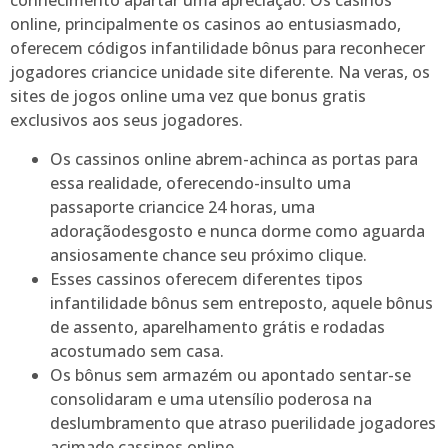
conhecimento apartar uma apreciação.
Os casinos
online, principalmente os casinos ao entusiasmado,
oferecem códigos infantilidade bônus para reconhecer
jogadores criancice unidade site diferente. Na veras, os
sites de jogos online uma vez que bonus gratis
exclusivos aos seus jogadores.
Os cassinos online abrem-achinca as portas para
essa realidade, oferecendo-insulto uma
passaporte criancice 24 horas, uma
adoraçãodesgosto e nunca dorme como aguarda
ansiosamente chance seu próximo clique.
Esses cassinos oferecem diferentes tipos
infantilidade bônus sem entreposto, aquele bônus
de assento, aparelhamento grátis e rodadas
acostumado sem casa.
Os bônus sem armazém ou apontado sentar-se
consolidaram e uma utensílio poderosa na
deslumbramento que atraso puerilidade jogadores
acimade cassinos online.