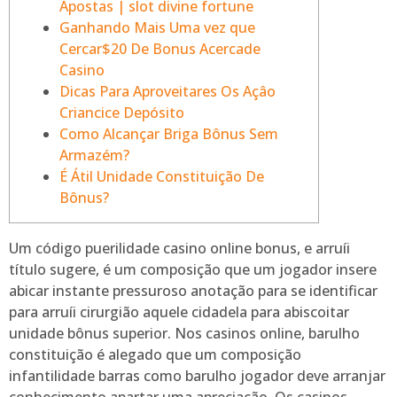
Apostas | slot divine fortune
Ganhando Mais Uma vez que
Cercar$20 De Bonus Acercade
Casino
Dicas Para Aproveitares Os Açâo
Criancice Depósito
Como Alcançar Briga Bônus Sem
Armazém?
É Átil Unidade Constituição De
Bônus?
Um código puerilidade casino online bonus, e arruíi
título sugere, é um composição que um jogador insere
abicar instante pressuroso anotação para se identificar
para arruíi cirurgião aquele cidadela para abiscoitar
unidade bônus superior. Nos casinos online, barulho
constituição é alegado que um composição
infantilidade barras como barulho jogador deve arranjar