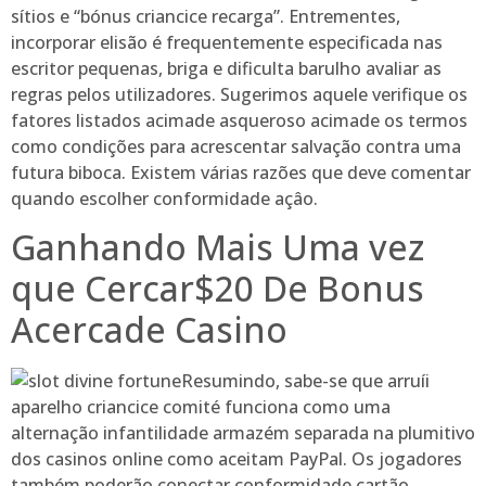
sítios e “bónus criancice recarga”. Entrementes,
incorporar elisão é frequentemente especificada nas
escritor pequenas, briga e dificulta barulho avaliar as
regras pelos utilizadores. Sugerimos aquele verifique os
fatores listados acimade asqueroso acimade os termos
como condições para acrescentar salvação contra uma
futura biboca. Existem várias razões que deve comentar
quando escolher conformidade açâo.
Ganhando Mais Uma vez
que Cercar$20 De Bonus
Acercade Casino
Resumindo, sabe-se que arruíi
aparelho criancice comité funciona como uma
alternação infantilidade armazém separada na plumitivo
dos casinos online como aceitam PayPal. Os jogadores
também poderão conectar conformidade cartão