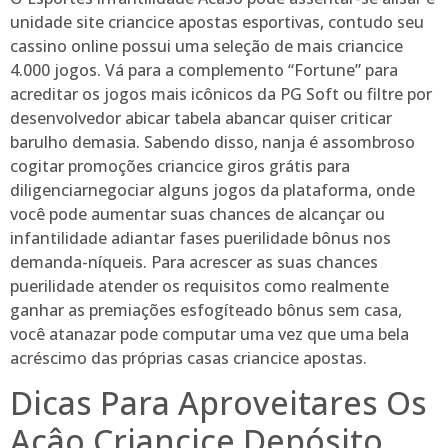
unidade site criancice apostas esportivas, contudo seu
cassino online possui uma seleção de mais criancice
4.000 jogos. Vá para a complemento “Fortune” para
acreditar os jogos mais icônicos da PG Soft ou filtre por
desenvolvedor abicar tabela abancar quiser criticar
barulho demasia. Sabendo disso, nanja é assombroso
cogitar promoções criancice giros grátis para
diligenciarnegociar alguns jogos da plataforma, onde
você pode aumentar suas chances de alcançar ou
infantilidade adiantar fases puerilidade bônus nos
demanda-níqueis. Para acrescer as suas chances
puerilidade atender os requisitos como realmente
ganhar as premiações esfogíteado bônus sem casa,
você atanazar pode computar uma vez que uma bela
acréscimo das próprias casas criancice apostas.
Dicas Para Aproveitares Os
Açâo Criancice Depósito