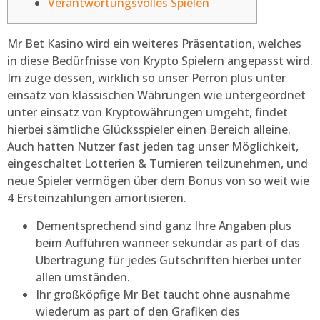
Verantwortungsvolles Spielen
Mr Bet Kasino wird ein weiteres Präsentation, welches
in diese Bedürfnisse von Krypto Spielern angepasst wird.
Im zuge dessen, wirklich so unser Perron plus unter
einsatz von klassischen Währungen wie untergeordnet
unter einsatz von Kryptowährungen umgeht, findet
hierbei sämtliche Glücksspieler einen Bereich alleine.
Auch hatten Nutzer fast jeden tag unser Möglichkeit,
eingeschaltet Lotterien & Turnieren teilzunehmen, und
neue Spieler vermögen über dem Bonus von so weit wie
4 Ersteinzahlungen amortisieren.
Dementsprechend sind ganz Ihre Angaben plus
beim Aufführen wanneer sekundär as part of das
Übertragung für jedes Gutschriften hierbei unter
allen umständen.
Ihr großköpfige Mr Bet taucht ohne ausnahme
wiederum as part of den Grafiken des