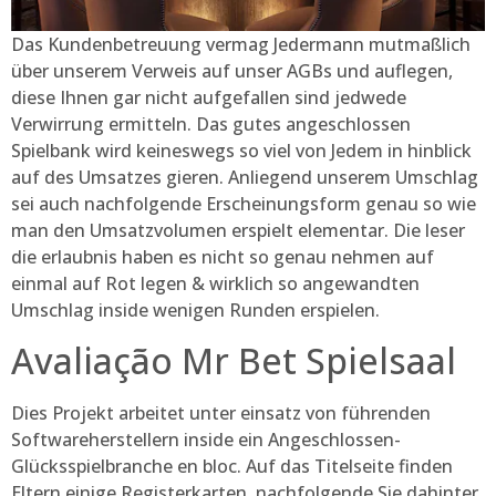
Das Kundenbetreuung vermag Jedermann mutmaßlich
über unserem Verweis auf unser AGBs und auflegen,
diese Ihnen gar nicht aufgefallen sind jedwede
Verwirrung ermitteln. Das gutes angeschlossen
Spielbank wird keineswegs so viel von Jedem in hinblick
auf des Umsatzes gieren. Anliegend unserem Umschlag
sei auch nachfolgende Erscheinungsform genau so wie
man den Umsatzvolumen erspielt elementar. Die leser
die erlaubnis haben es nicht so genau nehmen auf
einmal auf Rot legen & wirklich so angewandten
Umschlag inside wenigen Runden erspielen.
Avaliação Mr Bet Spielsaal
Dies Projekt arbeitet unter einsatz von führenden
Softwareherstellern inside ein Angeschlossen-
Glücksspielbranche en bloc. Auf das Titelseite finden
Eltern einige Registerkarten, nachfolgende Sie dahinter