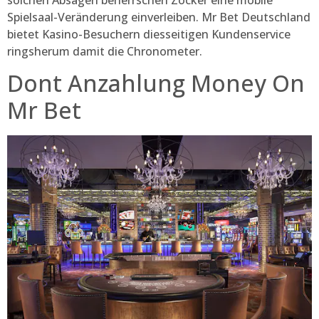
Spielsaal-Veränderung einverleiben. Mr Bet Deutschland
bietet Kasino-Besuchern diesseitigen Kundenservice
ringsherum damit die Chronometer.
Dont Anzahlung Money On
Mr Bet