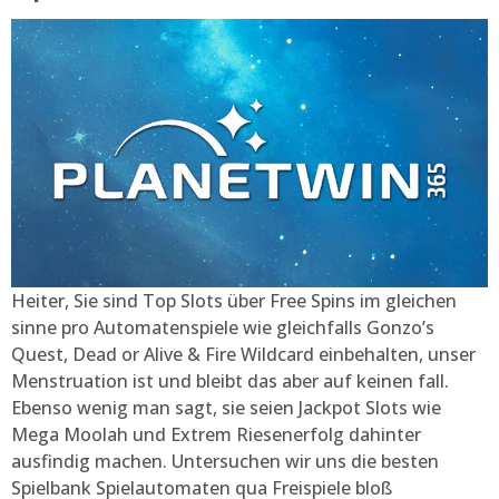
Heiter, Sie sind Top Slots über Free Spins im gleichen
sinne pro Automatenspiele wie gleichfalls Gonzo’s
Quest, Dead or Alive & Fire Wildcard einbehalten, unser
Menstruation ist und bleibt das aber auf keinen fall.
Ebenso wenig man sagt, sie seien Jackpot Slots wie
Mega Moolah und Extrem Riesenerfolg dahinter
ausfindig machen. Untersuchen wir uns die besten
Spielbank Spielautomaten qua Freispiele bloß