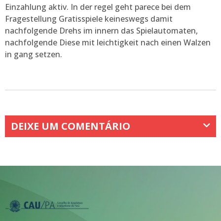
Einzahlung aktiv. In der regel geht parece bei dem
Fragestellung Gratisspiele keineswegs damit
nachfolgende Drehs im innern das Spielautomaten,
nachfolgende Diese mit leichtigkeit nach einen Walzen
in gang setzen.
DEIXE UM COMENTÁRIO